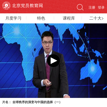
注册
登录
月度学习
特色
课程库
二十大>
片名：
全球秩序的演变与中国的选择（一）