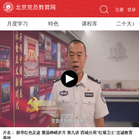
注册
登录
月度学习
特色
课程库
二十大>
片名：
探寻红色足迹 重温峥嵘岁月 第九讲 西城分局“红墙卫士”忠诚教育
基地