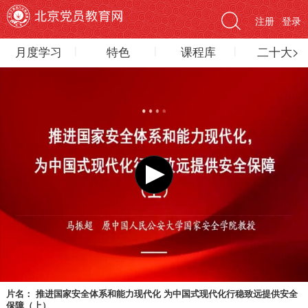
注册
登录
月度学习
特色
课程库
二十大>
片名：
推进国家安全体系和能力现代化 为中国式现代化行稳致远提供安全
保障（上）