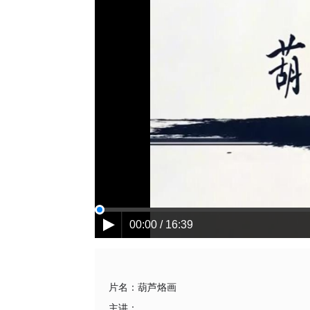
00:00 / 16:39
片名：
葫芦烙画
主讲：