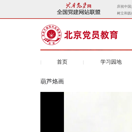
首页
学习园地
葫芦烙画