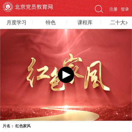
注册
登录
月度学习
特色
课程库
二十大>
片名：
红色家风