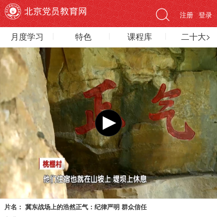
注册
登录
月度学习
特色
课程库
二十大>
片名：
冀东战场上的浩然正气：纪律严明 群众信任