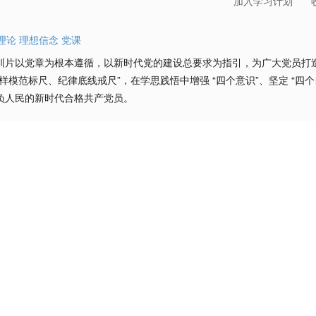
加入学习计划
理论
理想信念
党课
培训片以党章为根本遵循，以新时代党的建设总要求为指引，为广大党员打
模范标尺、纪律底线戒尺”，在学思践悟中增强 “四个意识”、坚定 “四个自信
不负人民的新时代合格共产党员。