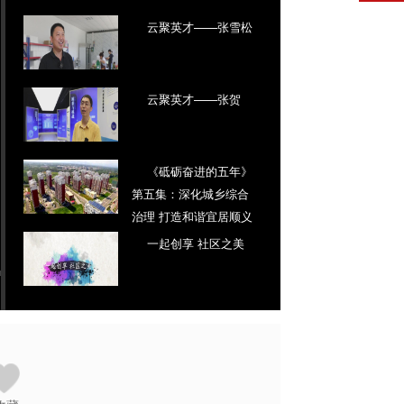
云聚英才——张雪松
云聚英才——张贺
《砥砺奋进的五年》
第五集：深化城乡综合
治理 打造和谐宜居顺义
（TV）
一起创享 社区之美