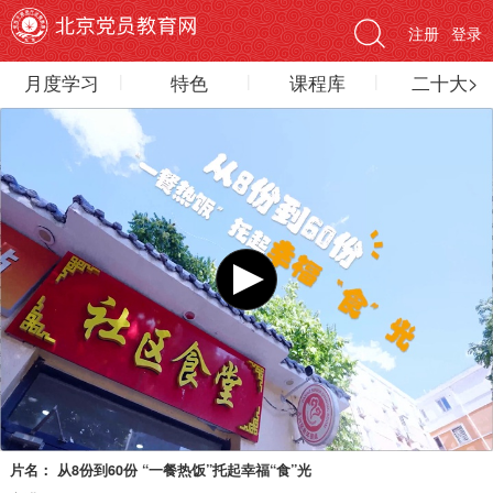
注册
登录
月度学习
特色
课程库
二十大>
片名：
从8份到60份 “一餐热饭”托起幸福“食”光