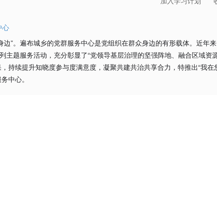
加入学习计划
中心
身边”。遍布城乡的党群服务中心是党组织在群众身边的有形载体。近年
系列主题服务活动，充分彰显了“党领导基层治理的坚强阵地、融合区域资
，持续提升知晓度参与度满意度，凝聚共建共治共享合力，特推出“我在
服务中心。