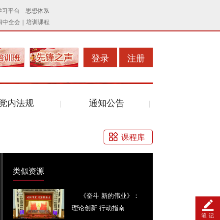
登录
注册
党内法规
通知公告
课程库
类似资源
《奋斗 新的伟业》：
理论创新 行动指南