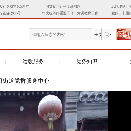
远教服务
党务知识
门街道党群服务中心