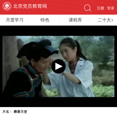
注册
登录
月度学习
特色
课程库
二十大>
片名：
彝寨天使