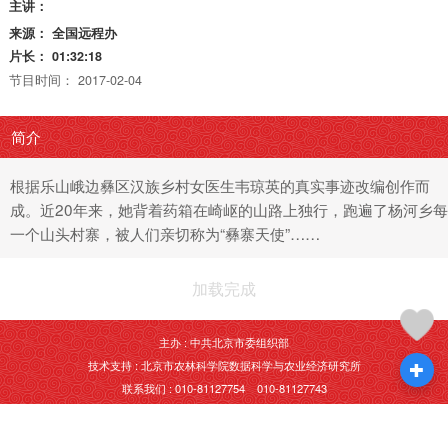
主讲：
来源：
全国远程办
片长：
01:32:18
节目时间：
2017-02-04
简介
根据乐山峨边彝区汉族乡村女医生韦琼英的真实事迹改编创作而
成。近20年来，她背着药箱在崎岖的山路上独行，跑遍了杨河乡每
一个山头村寨，被人们亲切称为“彝寨天使”……
加载完成
主办 : 中共北京市委组织部
技术支持 : 北京市农林科学院数据科学与农业经济研究所
联系我们 : 010-81127754 010-81127743