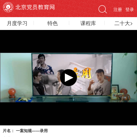
注册
登录
月度学习
特色
课程库
二十大>
片名：
一案知规——录用