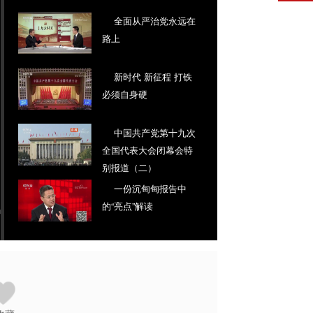
全面从严治党永远在
路上
新时代 新征程 打铁
必须自身硬
中国共产党第十九次
全国代表大会闭幕会特
别报道（二）
一份沉甸甸报告中
的“亮点”解读