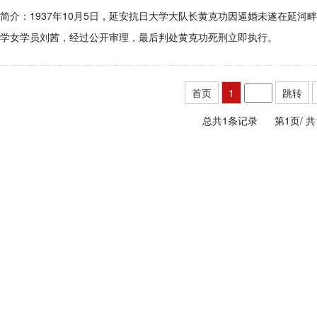
简介：1937年10月5日，延安抗日大学大队长黄克功因逼婚未遂在延河
学女学员刘茜，经过公开审理，最后判处黄克功死刑立即执行。
首页
1
跳转
总共1条记录
第1页/
共