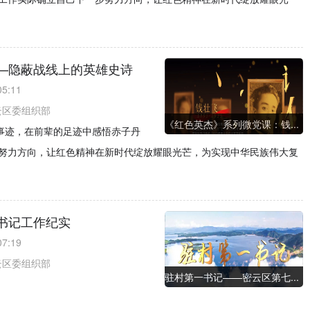
—隐蔽战线上的英雄史诗
05:11
云区委组织部
《红色英杰》系列微党课：钱...
进事迹，在前辈的足迹中感悟赤子丹
努力方向，让红色精神在新时代绽放耀眼光芒，为实现中华民族伟大复
书记工作纪实
07:19
云区委组织部
驻村第一书记——密云区第七...