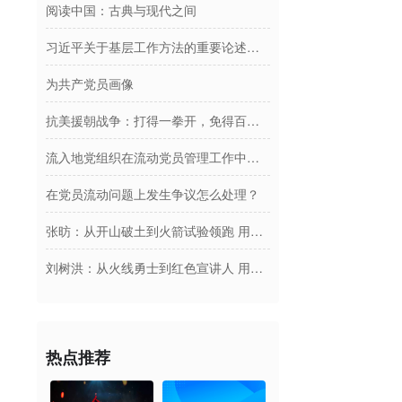
阅读中国：古典与现代之间
习近平关于基层工作方法的重要论述学习读本
为共产党员画像
抗美援朝战争：打得一拳开，免得百拳来
流入地党组织在流动党员管理工作中的主要责任有哪些？
在党员流动问题上发生争议怎么处理？
张昉：从开山破土到火箭试验领跑 用青春托举商业航天梦
刘树洪：从火线勇士到红色宣讲人 用四十载光阴坚守赤诚初心践行使命担当
热点推荐