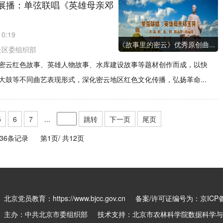
展播：单弦联唱《英雄母亲邓
10:19
《故事里的密云》优秀原创曲...
云区委组织部
密云红色故事、英雄人物故事、水库建设故事等题材创作而成，以快
鼓等不同曲艺表现形式，深化密云地区红色文化传播，弘扬革命...
5
6
7
...
跳转
下一页
尾页
136条记录
第1页/
共12页
北京党员教育：https://www.bjcc.gov.cn
备案/许可证编号为：京ICP备0
主办：中共北京市委组织部 技术支持：北京市农林科学院数据科学与