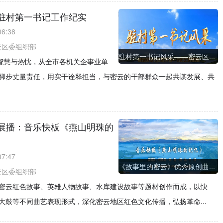
驻村第一书记工作纪实
06:38
云区委组织部
驻村第一书记风采——密云区...
着智慧与热忱，从全市各机关企事业单
脚步丈量责任，用实干诠释担当，与密云的干部群众一起共谋发展、共
展播：音乐快板《燕山明珠的
07:47
《故事里的密云》优秀原创曲...
云区委组织部
密云红色故事、英雄人物故事、水库建设故事等题材创作而成，以快
鼓等不同曲艺表现形式，深化密云地区红色文化传播，弘扬革命...