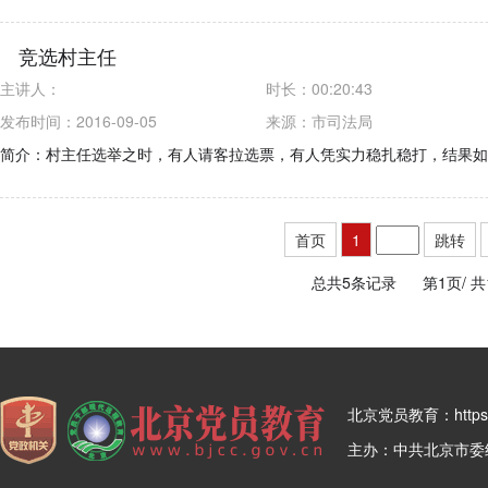
竞选村主任
主讲人：
时长：
00:20:43
发布时间：2016-09-05
来源：
市司法局
简介：村主任选举之时，有人请客拉选票，有人凭实力稳扎稳打，结果如
首页
1
跳转
总共5条记录
第1页/
共
北京党员教育：https:/
主办：中共北京市委