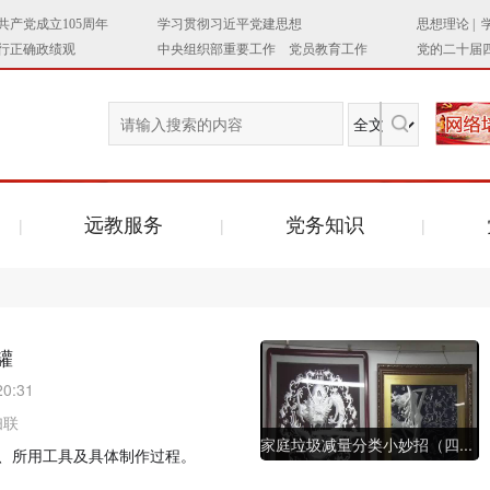
远教服务
党务知识
罐
20:31
妇联
家庭垃圾减量分类小妙招（四...
、所用工具及具体制作过程。