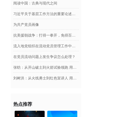
阅读中国：古典与现代之间
习近平关于基层工作方法的重要论述学习读本
为共产党员画像
抗美援朝战争：打得一拳开，免得百拳来
流入地党组织在流动党员管理工作中的主要责任有哪些？
在党员流动问题上发生争议怎么处理？
张昉：从开山破土到火箭试验领跑 用青春托举商业航天梦
刘树洪：从火线勇士到红色宣讲人 用四十载光阴坚守赤诚初心践行使命担当
热点推荐