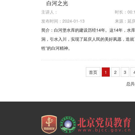
白河之光
主讲人：
时长：
00:
发布时间：2024-01-13
来源：
延
简介：白河堡水库的建设历经14年。这14年，水
洞，引水入川，实现了延庆人民的美好夙愿，造就
牲”的白河精神。
首页
1
2
3
总共