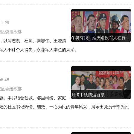
11:29
庆区委组织部
冬奥有我，延庆退役军人在行...
，以闫志凯、杜帅、秦志伟、王澄清
军人不计个人得失，永葆军人本色的风采。
08:45
庆区委组织部
月满中秋情溢百泉
题。本片结合创城、邻里纠纷、家庭
轻的社区书记热情、细致、一心为民的青年风采，展示出党员干部为民