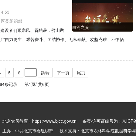
14:53
庆区委组织部
白河之光
库建设者们顶寒风、冒酷暑，劈山凿
了“自力更生、艰苦奋斗、团结协作、无私奉献、攻坚克难、不怕牺
4
5
6
跳转
下一页
尾页
64条记录
第1页/
共6页
北京党员教育：https://www.bjcc.gov.cn
备案/许可证编号为：京ICP备0
主办：中共北京市委组织部 技术支持：北京市农林科学院数据科学与