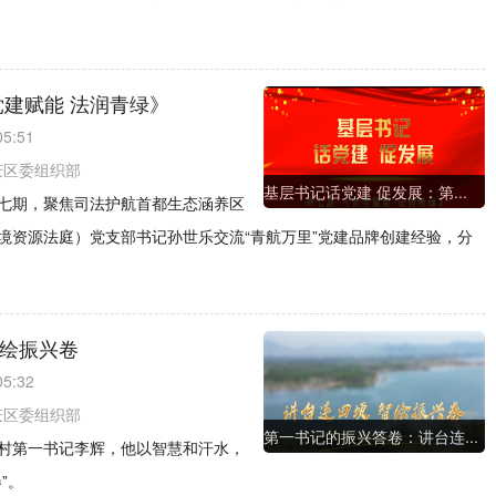
党建赋能 法润青绿》
05:51
庆区委组织部
基层书记话党建 促发展：第...
第七期，聚焦司法护航首都生态涵养区
境资源法庭）党支部书记孙世乐交流“青航万里”党建品牌创建经验，分
智绘振兴卷
05:32
庆区委组织部
第一书记的振兴答卷：讲台连...
村第一书记李辉，他以智慧和汗水，
”。