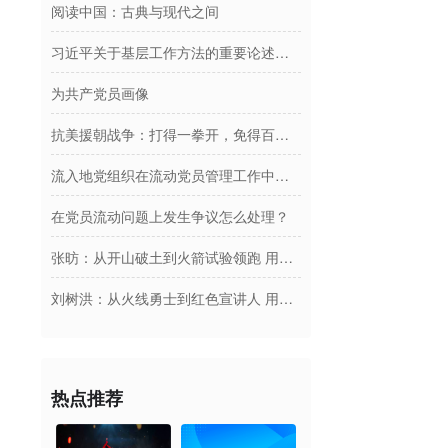
阅读中国：古典与现代之间
习近平关于基层工作方法的重要论述学习读本
为共产党员画像
抗美援朝战争：打得一拳开，免得百拳来
流入地党组织在流动党员管理工作中的主要责任有哪些？
在党员流动问题上发生争议怎么处理？
张昉：从开山破土到火箭试验领跑 用青春托举商业航天梦
刘树洪：从火线勇士到红色宣讲人 用四十载光阴坚守赤诚初心践行使命担当
热点推荐