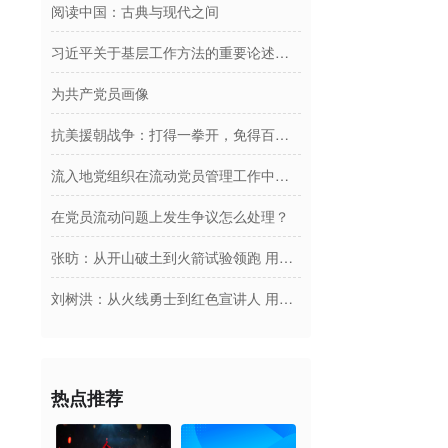
阅读中国：古典与现代之间
习近平关于基层工作方法的重要论述学习读本
为共产党员画像
抗美援朝战争：打得一拳开，免得百拳来
流入地党组织在流动党员管理工作中的主要责任有哪些？
在党员流动问题上发生争议怎么处理？
张昉：从开山破土到火箭试验领跑 用青春托举商业航天梦
刘树洪：从火线勇士到红色宣讲人 用四十载光阴坚守赤诚初心践行使命担当
热点推荐