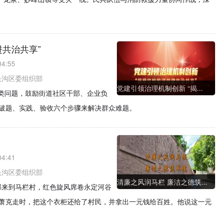
进共治共享”
04:55
头沟区委组织部
党建引领治理机制创新 “揭...
2类问题，鼓励街道社区干部、企业负
破题、实践、验收六个步骤来解决群众难题。
04:41
头沟区委组织部
清廉之风润马栏 廉洁之德筑...
令部来到马栏村，红色旋风席卷永定河谷
萧克走时，把这个衣柜还给了村民，并拿出一元钱给百姓。他说这一元