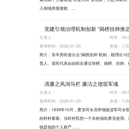
入倒塌房屋搜救、...
党建引领治理机制创新 “揭榜挂帅推
主讲人：
时长：
00:
发布时间：2026-01-20
来源：
门
简介：东辛房街道出台“揭榜挂帅”机制，梳理出1
责人、居民代表自由组合通过张榜、揭榜、挂帅、
清廉之风润马栏 廉洁之德筑军魂
主讲人：
时长：
00:
发布时间：2026-01-20
来源：
门
简介：1939年10月，萧克司令员带领挺进军司
的村村寨寨。当时村民把一个衣柜捐给萧克使用。
钱是他的个人财产，...