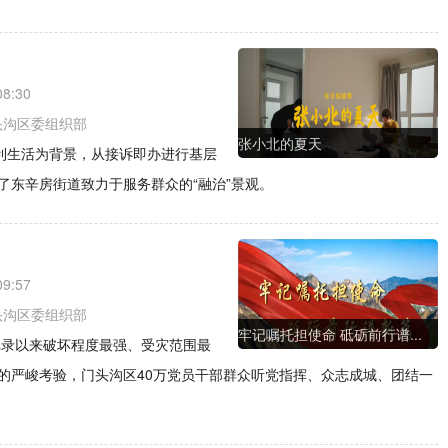
08:30
头沟区委组织部
张小北的夏天
便利生活为背景，从接诉即办进行基层
了东辛房街道致力于服务群众的“融治”景观。
09:57
头沟区委组织部
牢记嘱托担使命 砥砺前行谱...
记录以来破坏程度最强、受灾范围最
的严峻考验，门头沟区40万党员干部群众听党指挥、众志成城、团结一