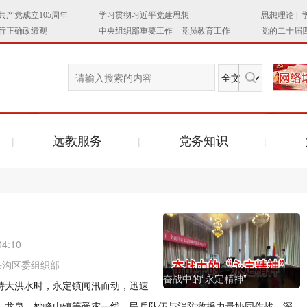
远教服务
党务知识
04:10
头沟区委组织部
奋战中的“永定精神”
性特大洪水时，永定镇闻汛而动，迅速
寺、龙泉、妙峰山镇等受灾一线。民兵队伍与消防救援力量协同作战，深