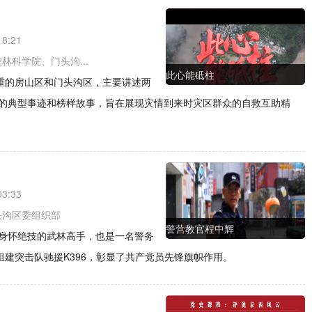
18:21
林科学院、门头沟...
此心能砥柱
严重的房山区和门头沟区，主要讲述两
的典型事迹和榜样故事，旨在展现灾情到来时灾区群众的自救互助精
03:33
头沟区委组织部
警营教官程中辉
身怀绝技的武林高手，也是一名警务
友组建突击队驰援K396，彰显了共产党员先锋旗帜作用。