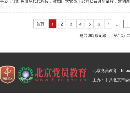
事迹，让红色血脉代代相传，激励广大党员干部群众奋进新征程，建功新
首页
1
2
3
4
5
6
7
...
总共363条记录
第1页/
共
北京党员教育：https:/
主办：中共北京市委