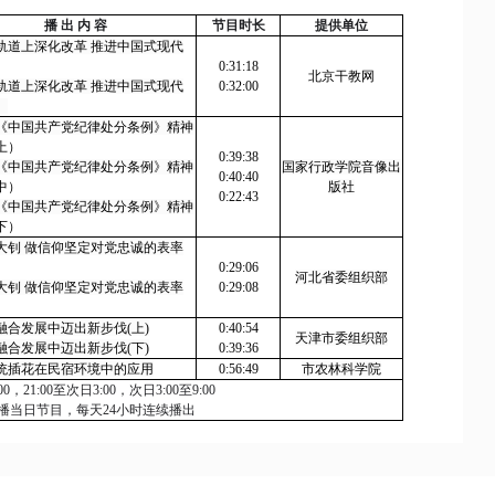
播 出 内 容
节目时长
提供单位
轨道上深化改革 推进中国式现代
）
0:31:18
北京干教网
轨道上深化改革 推进中国式现代
0:32:00
）
《中国共产党纪律处分条例》精神
上）
0:39:38
《中国共产党纪律处分条例》精神
国家行政学院音像出
0:40:40
中）
版社
0:22:43
《中国共产党纪律处分条例》精神
下）
大钊 做信仰坚定对党忠诚的表率
0:29:06
河北省委组织部
大钊 做信仰坚定对党忠诚的表率
0:29:08
融合发展中迈出新步伐
(
上
)
0:40:54
天津市委组织部
融合发展中迈出新步伐
(
下
)
0:39:36
统插花在民宿环境中的应用
0:56:49
市农林科学院
00
，
21:00
至次日
3:00
，次日
3:00
至
9:00
播当日节目，每天
24
小时连续播出