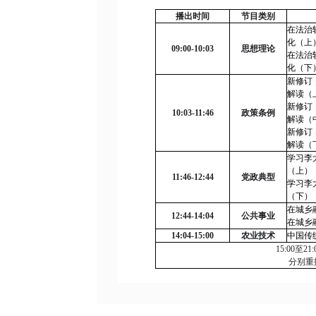
播出时间
节目类别
在法治
化
（上
09:00-10:03
思想理论
在法治
化（下
新修订
解读
（
新修订
10:03-11:46
政策条例
解读
（
新修订
解读
（
学习李
（上）
11:46-12:44
党政典型
学习李
（下）
在城乡
12:44-14:04
公共事业
在城乡
14:04-15:00
农业技术
中国传
15:00
至
21:
分别重