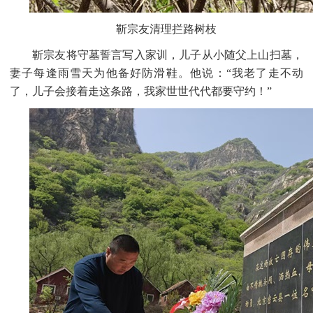
靳宗友清理拦路树枝
靳宗友将守墓誓言写入家训，儿子从小随父上山扫墓，
妻子每逢雨雪天为他备好防滑鞋。他说：
“我老了走不动
了，儿子会接着走这条路，我家世世代代都要守约！”