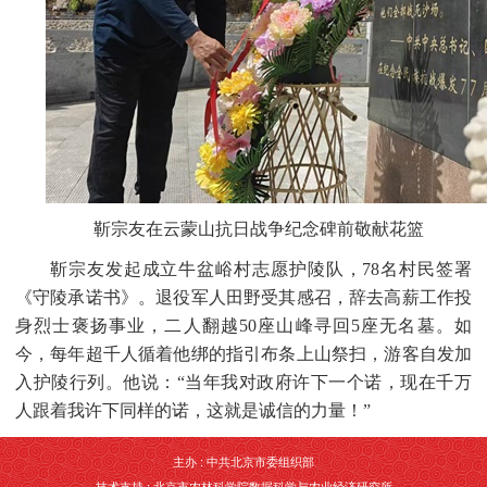
靳宗友在云蒙山抗日战争纪念碑前敬献花篮
靳宗友发起成立牛盆峪村志愿护陵队，
78名村民签署
《守陵承诺书》。退役军人田野受其感召，辞去高薪工作投
身烈士褒扬事业，二人翻越50座山峰寻回5座无名墓。如
今，每年超千人循着他绑的指引布条上山祭扫，游客自发加
入护陵行列。他说：“当年我对政府许下一个诺，现在千万
人跟着我许下同样的诺，这就是诚信的力量！”
主办 : 中共北京市委组织部
技术支持 : 北京市农林科学院数据科学与农业经济研究所