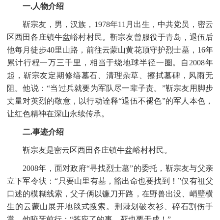
一
.人物介绍
靳宗友，男，汉族，
1978年11月出生，中共党员，密云
区西田各庄镇牛盆峪村村民。靳宗友曾服役于青岛，退伍后
他每月徒步40里山路，前往云蒙山黄花顶守护烈士墓，16年
累计行程一万三千里，相当于绕地球半径一圈。自2008年
起，靳宗友定期修缮墓石、清理杂草、擦拭墓碑，风雨无
阻。他说：“当过兵就要为军队尽一辈子责。”靳宗友用脚步
丈量对英烈的敬意，以行动诠释“退伍不褪色”的军人本色，
让红色精神在深山永续传承。
二
.事迹介绍
靳宗友是密云区西田各庄镇牛盆峪村村民。
2008年，面对政府“寻找烈士墓”的委托，靳宗友与父亲
立下军令状：“只要山里有墓，豁出命也要找到！”仅有祖父
口述的模糊线索，父子俩以镰刀开路，在野兽出没、峭壁横
生的云蒙山展开地毯式搜索。荆棘划破衣衫、碎石割伤手
掌，他咬牙前行：“答应了的事，死也要干成！”