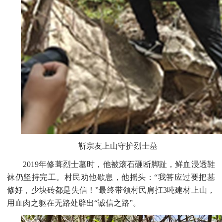
靳宗友上山守护烈士墓
2019年修葺烈士墓时，他被滚石砸断脚趾，鲜血浸透鞋
袜仍坚持完工。村民劝他歇息，他摇头：“我答应过要把墓
修好，少块砖都是失信！”最终带领村民肩扛3吨建材上山，
用血肉之躯在无路处辟出“诚信之路”。