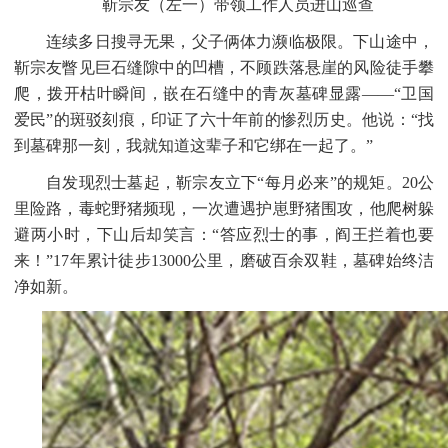
靳宗友（左一）带领工作人员进山巡查
连续多日搜寻无果，父子俩体力濒临极限。下山途中，
靳宗友瞥见巨石缝隙中的凹槽，不顾跌落悬崖的风险徒手攀
爬，拨开枯叶瞬间，嵌在石缝中的青灰墓碑显露
——“卫国
爱民”的斑驳刻痕，印证了六十年前的惨烈历史。他说：“找
到墓碑那一刻，我就知道这辈子和它绑在一起了。”
自发现烈士墓起，靳宗友立下
“每月必来”的规矩。20公
里险路，毒蛇野猪频现，一次遭遇护崽野猪围攻，他爬树躲
避两小时，下山后却笑言：“答应烈士的事，阎王拦着也要
来！”17年累计徒步13000公里，磨破百余双鞋，墓碑始终洁
净如新。