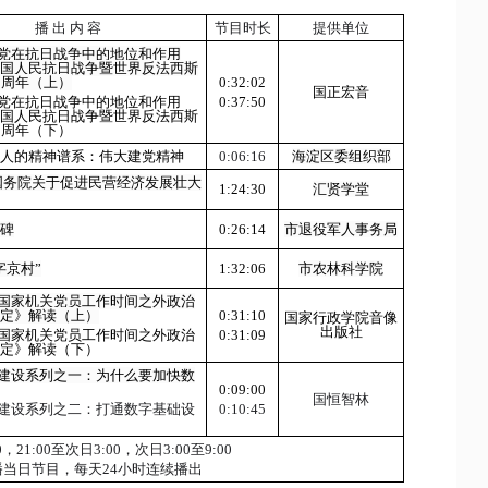
播 出 内 容
节目时长
提供单位
党在抗日战争中的地位和作用
中国人民抗日战争暨世界反法西斯
0
周年（上）
0:32:02
国正宏音
党在抗日战争中的地位和作用
0:37:50
中国人民抗日战争暨世界反法西斯
0
周年（下）
党人的精神谱系：伟大建党精神
0:06:16
海淀区委组织部
国务院关于促进民营经济发展壮大
1:24:30
汇贤学堂
读
丰碑
0:26:14
市退役军人事务局
字京村”
1:32:06
市农林科学院
国家机关党员工作时间之外政治
规定》解读（上）
0:31:10
国家行政学院音像
出版社
国家机关党员工作时间之外政治
0:31:09
规定》解读（下）
建设系列之一：为什么要加快数
设
0:09:00
国恒智林
建设系列之二：打通数字基础设
0:10:45
0
，
21:00
至次日
3:00
，次日
3:00
至
9:00
播当日节目，每天
24
小时连续播出