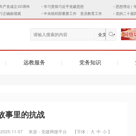
远教服务
党务知识
故事里的抗战
25-11-07
来源：党建网微平台
【字体：
大
中
小
】