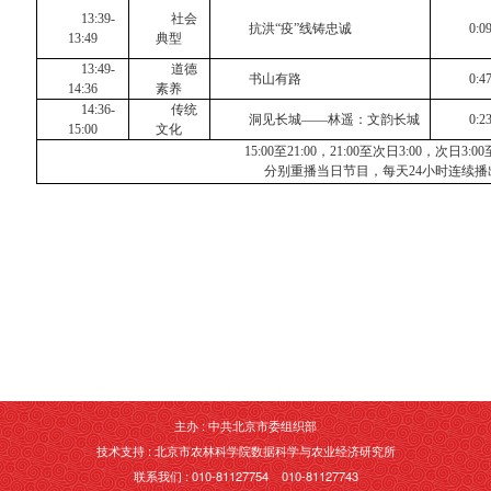
13:39-
社会
抗洪“疫”线铸忠诚
0:0
13:49
典型
13:49-
道德
书山有路
0:4
14:36
素养
14:36-
传统
洞见长城——林遥：文韵长城
0:2
15:00
文化
15:00
至
21:00
，
21:00
至次日
3:00
，次日
3:00
分别重播当日节目，每天
24
小时连续播
主办 : 中共北京市委组织部
技术支持 : 北京市农林科学院数据科学与农业经济研究所
联系我们 : 010-81127754 010-81127743