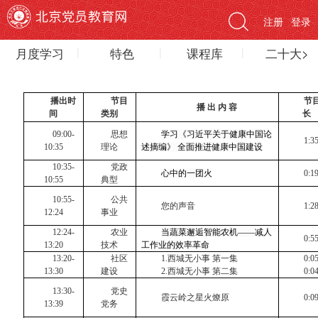
注册
登录
月度学习
特色
课程库
二十大>
播出时
节目
节
播 出 内 容
间
类别
长
09:00-
思想
学习《习近平关于健康中国论
1:3
10:35
理论
述摘编》 全面推进健康中国建设
10:35-
党政
心中的一团火
0:1
10:55
典型
10:55-
公共
您的声音
1:2
12:24
事业
12:24-
农业
当蔬菜邂逅智能农机——减人
0:5
13:20
技术
工作业的效率革命
13:20-
社区
1.
西城无小事 第一集
0:0
13:30
建设
2.
西城无小事 第二集
0:0
13:30-
党史
霞云岭之星火燎原
0:0
13:39
党务