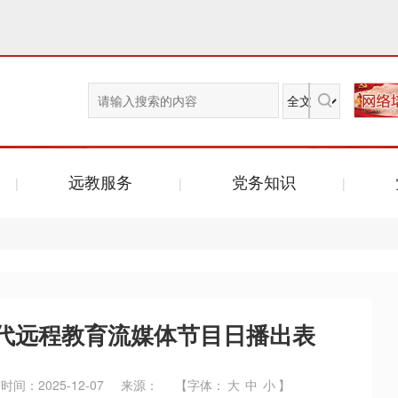
远教服务
党务知识
代远程教育流媒体节目日播出表
时间：2025-12-07
来源：
【字体：
大
中
小
】