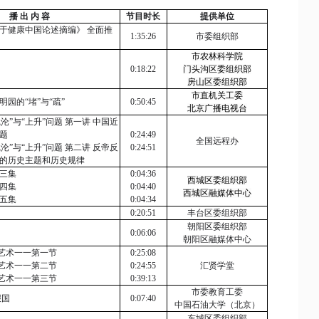
播 出 内 容
节目时长
提供单位
于健康中国论述摘编》 全面推
1:35:26
市委组织部
市农林科学院
0:18:22
门头沟区委组织部
房山区委组织部
市直机关工委
园的“堵”与“疏”
0:50:45
北京广播电视台
沦”与“上升”问题 第一讲 中国近
题
0:24:49
全国远程办
沦”与“上升”问题 第二讲 反帝反
0:24:51
的历史主题和历史规律
第三集
0:04:36
西城区委组织部
第四集
0:04:40
西城区融媒体中心
第五集
0:04:34
0:20:51
丰台区委组织部
朝阳区委组织部
0:06:06
朝阳区融媒体中心
艺术一一第一节
0:25:08
艺术一一第二节
0:24:55
汇贤学堂
艺术一一第三节
0:39:13
市委教育工委
报国
0:07:40
中国石油大学（北京）
东城区委组织部