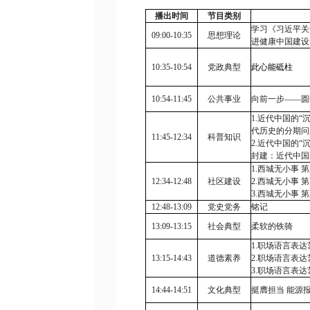
播出时间
节目类别
学习《习近平关
09:00-10:35
思想理论
进健康中国建设
10:35-10:54
党政典型
此心能砥柱
10:54-11:45
公共事业
向前一步——圆明
1.
近代中国的“沉
代历史的分期问
11:45-12:34
科普知识
2.
近代中国的“沉
封建：近代中国
1.
西城无小事 
12:34-12:48
社区建设
2.
西城无小事 
3.
西城无小事 
12:48-13:09
党史党务
铭记
13:09-13:15
社会典型
柔软的铁骑
1.
职场语言表达
13:15-14:43
道德素养
2.
职场语言表达
3.
职场语言表达
14:44-14:51
文化典型
挺膺担当 能源