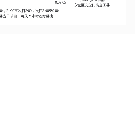
0:09:05
东城区安定门街道工委
00
，
21:00
至次日
3:00
，次日
3:00
至
9:00
播当日节目，每天
24
小时连续播出