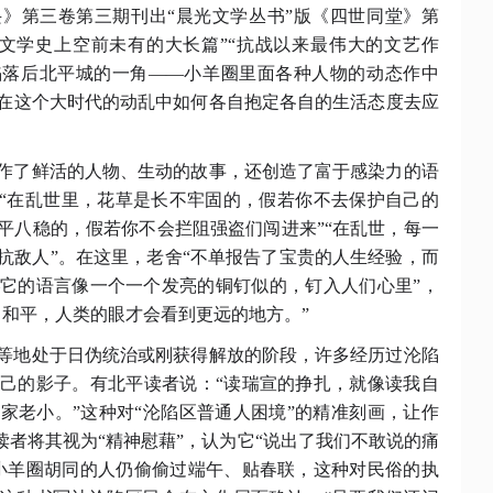
复兴》第三卷第三期刊出“晨光文学丛书”版《四世同堂》第
文学史上空前未有的大长篇”“抗战以来最伟大的文艺作
陷落后北平城的一角——小羊圈里面各种人物的动态作中
在这个大时代的动乱中如何各自抱定各自的生活态度去应
作了鲜活的人物、生动的故事，还创造了富于感染力的语
：“在乱世里，花草是长不牢固的，假若你不去保护自己的
平八稳的，假若你不会拦阻强盗们闯进来”“在乱世，每一
抗敌人”。在这里，老舍“不单报告了宝贵的人生经验，而
它的语言像一个一个发亮的铜钉似的，钉入人们心里”，
了和平，人类的眼才会看到更远的地方。”
等地处于日伪统治或刚获得解放的阶段，许多经历过沦陷
自己的影子。有北平读者说：
“读瑞宣的挣扎，就像读我自
家老小。”这种对“沦陷区普通人困境”的精准刻画，让作
读者将其视为“精神慰藉”，认为它“说出了我们不敢说的痛
小羊圈胡同的人仍偷偷过端午、贴春联，这种对民俗的执