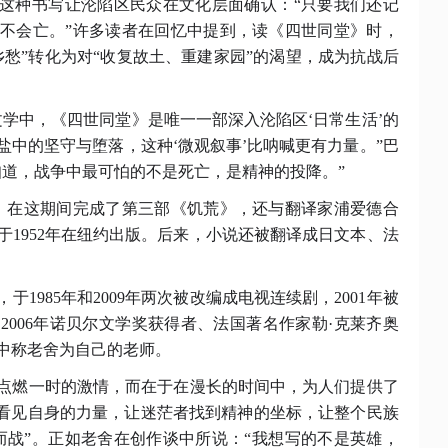
。这种书写让沦陷区民众在文化层面确认：“只要我们还记
不会亡。”许多读者在回忆中提到，读《四世同堂》时，
愁”转化为对“收复故土、重建家园”的渴望，成为抗战后
战文学中，《四世同堂》是唯一一部深入沦陷区‘日常生活’的
中的坚守与堕落，这种‘微观叙事’比呐喊更有力量。”巴
们知道，战争中最可怕的不是死亡，是精神的投降。”
美国，在这期间完成了第三部《饥荒》，还与翻译家浦爱德合
1952年在纽约出版。后来，小说还被翻译成日文本、法
，于
1985年和2009年两次被改编成电视连续剧，2001年被
。2006年诺贝尔文学奖获得者、法国著名作家勒·克莱齐奥
中称老舍为自己的老师。
点燃一时的激情，而在于在漫长的时间中，为人们提供了
人看见自身的力量，让迷茫者找到精神的坐标，让整个民族
而战”。正如老舍在创作谈中所说：“我想写的不是英雄，