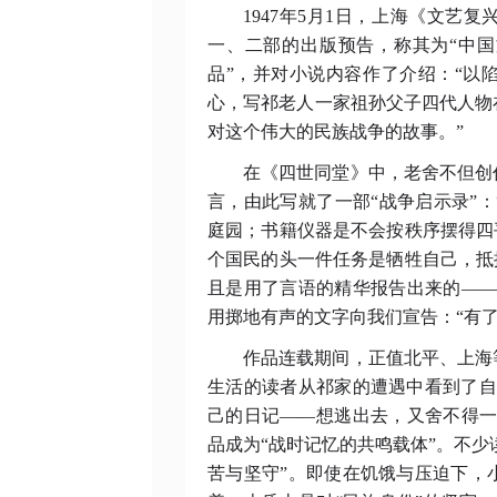
1947年5月1日，上海《文艺
一、二部的出版预告，称其为“中国
品”，并对小说内容作了介绍：“以
心，写祁老人一家祖孙父子四代人物
对这个伟大的民族战争的故事。”
在《四世同堂》中，老舍不但创
言，由此写就了一部
“战争启示录”
庭园；书籍仪器是不会按秩序摆得四
个国民的头一件任务是牺牲自己，抵
且是用了言语的精华报告出来的——
用掷地有声的文字向我们宣告：“有
作品连载期间，正值北平、上海
生活的读者从祁家的遭遇中看到了
己的日记——想逃出去，又舍不得一
品成为“战时记忆的共鸣载体”。不少
苦与坚守”。即使在饥饿与压迫下，