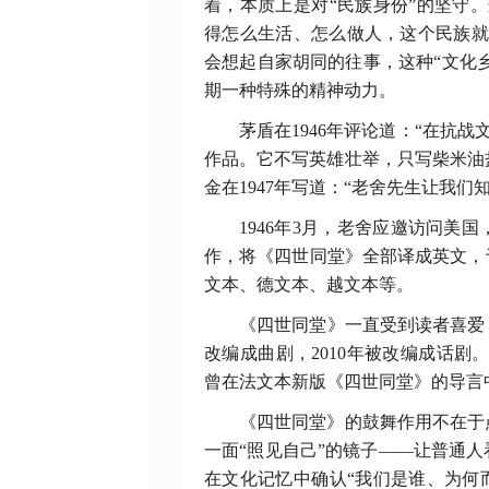
着，本质上是对“民族身份”的坚守
得怎么生活、怎么做人，这个民族就
会想起自家胡同的往事，这种“文化乡
期一种特殊的精神动力。
茅盾在
1946年评论道：“在抗
作品。它不写英雄壮举，只写柴米油盐
金在1947年写道：“老舍先生让我
1946年3月，老舍应邀访问
作，将《四世同堂》全部译成英文，于
文本、德文本、越文本等。
《四世同堂》一直受到读者喜爱
改编成曲剧，2010年被改编成话剧
曾在法文本新版《四世同堂》的导言
《四世同堂》的鼓舞作用不在于
一面
“照见自己”的镜子——让普通
在文化记忆中确认“我们是谁、为何