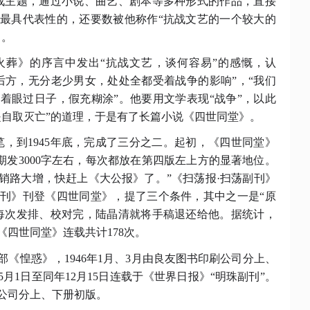
战主题，通过小说、曲艺、剧本等多种形式的作品，直接
最具代表性的，还要数被他称作“抗战文艺的一个较大的
》。
说《火葬》的序言中发出“抗战文艺，谈何容易”的感慨，认
后方，无分老少男女，处处全都受着战争的影响”，“我们
着眼过日子，假充糊涂”。他要用文学表现“战争”，以此
是自取灭亡”的道理，于是有了长篇小说《四世同堂》。
动笔，到1945年底，完成了三分之二。起初，《四世同堂》
期发3000字左右，每次都放在第四版左上方的显著地位。
销路大增，快赶上《大公报》了。”《扫荡报·扫荡副刊》
刊》刊登《四世同堂》，提了三个条件，其中之一是“原
每次发排、校对完，陆晶清就将手稿退还给他。据统计，
日，《四世同堂》连载共计178次。
部《惶惑》，
1946年1月、3月由良友图书印刷公司分上、
5月1日至同年12月15日连载于《世界日报》“明珠副刊”。
版公司分上、下册初版。