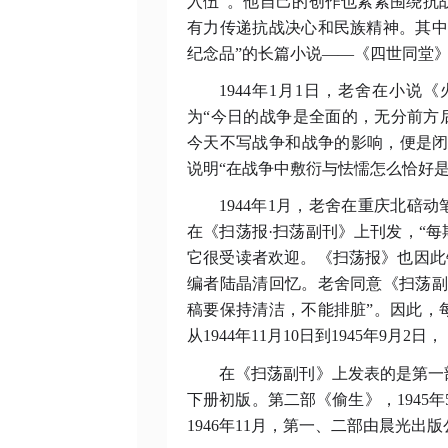
入伍”。他自己的创作也紧紧围绕抗
有力传递抗战决心和民族精神。其中
纪念品”的长篇小说——《四世同堂
1944年1月1日，老舍在小
为“今日的战争是全面的，无分前方
今天不写战争和战争的影响，便是闭
说明“在战争中敷衍与怯懦怎么恰好
1944年1月，老舍在重庆北碚
在《扫荡报·扫荡副刊》上刊发，“每
它很受读者欢迎。《扫荡报》也因此
编者陆晶清回忆。老舍同意《扫荡副
稿要保持清洁，不能排脏”。因此，
从1944年11月10日到1945年9月2
在《扫荡副刊》上发表的是第一
下册初版。第二部《偷生》，1945年
1946年11月，第一、二部由晨光出