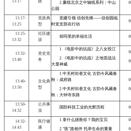
13:17
政
2.
廉线北京之中轴线系列：中山
0
公园
13:17-
党政典
党建引领 信创先锋
——
信创园临
0
13:25
型
时党支部在行动
13:25-
社区建
胡同里的幸福生活
0
13:32
设
1.
《电影中的抗战》之八女投江
0
13:32-
党史党
2.
《电影中的抗战》之地雷战法
13:40
务
0
大显神威
1.
中关村街巷文化 古韵今风藏春
秋：成府路
0
13:40-
文化典
13:50
型
2.
中关村街巷文化 古韵今风藏春
0
秋：大钟寺东路
13:50-
公共事
国防科技工业的光辉历程
0
14:32
业
1.
拿什么拯救你？我的宝贝
0
14:32-
医疗健
14:43
康
2.
“医”路相伴 托举生命的重量
0