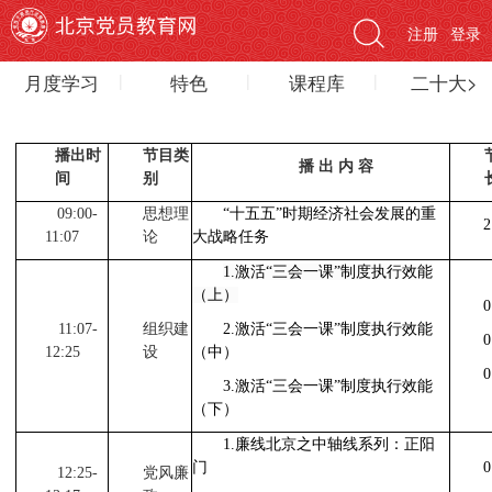
注册
登录
月度学习
特色
课程库
二十大>
播出时
节目类
播 出 内 容
间
别
09:00-
思想理
“十五五”时期经济社会发展的重
2
11:07
论
大战略任务
1.
激活“三会一课”制度执行效能
（上）
0
11:07-
组织建
2.
激活“三会一课”制度执行效能
0
12:25
设
（中）
0
3.
激活“三会一课”制度执行效能
（下）
1.
廉线北京之中轴线系列：正阳
门
0
12:25-
党风廉