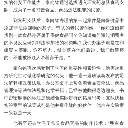
实的公安工作能力，秦向铭通过选拔进入环食药总队食药支
队，成为了一名打击食品、药品违法犯罪的民警。
到食药支队后，秦向铭办理的第一起案件是向保健品中
添加非法添加物的案子。带队的老民警问他：
“你知道如何
辨别一款食品是否属于保健食品吗？你知道如何通过消费者
的不良反应研判非法添加物的种类吗？我们办案子就是在和
嫌疑人赛跑，你不努力，就会落在他们后边，我们做警察
的，不能被嫌疑人牵着鼻子走。”
秦向铭再次感受到了学习的重要性和紧迫性，他再次重
拾研究生时做化学研究的劲头：他一遍一遍研读新发布的司
法解释和政策法规；办公室桌子上常备着食品安全法、药品
管理法等法律法规和化学书籍，已经被他翻得卷边翘皮，书
中密密麻麻的标注是他结合实际进行的拓展思考；支队快检
实验室里的试管试剂是他并肩作战的好伙伴，他常在实验室
一呆就是一天
……
他甚至还去学习了常见食品药品的制作技术：
“明白食