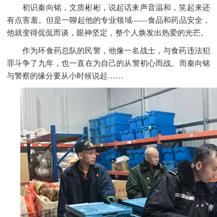
初识秦向铭，文质彬彬，说起话来声音温和，笑起来还
有点害羞。但是一聊起他的专业领域
——食品和药品安全，
他就变得侃侃而谈，眼神坚定，整个人焕发出热爱的光芒。
作为环食药总队的民警，他像一名战士，与食药违法犯
罪斗争了九年，也一直在为自己的从警初心而战。而秦向铭
与警察的缘分要从小时候说起
……