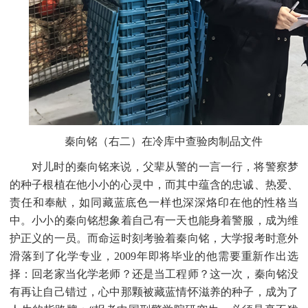
秦向铭（右二）在冷库中查验肉制品文件
对儿时的秦向铭来说，父辈从警的一言一行，将警察梦
的种子根植在他小小的心灵中，而其中蕴含的忠诚、热爱、
责任和奉献，如同藏蓝底色一样也深深烙印在他的性格当
中。小小的秦向铭想象着自己有一天也能身着警服，成为维
护正义的一员。而命运时刻考验着秦向铭，大学报考时意外
滑落到了化学专业，
2009年即将毕业的他需要重新作出选
择：回老家当化学老师？还是当工程师？这一次，秦向铭没
有再让自己错过，心中那颗被藏蓝情怀滋养的种子，成为了