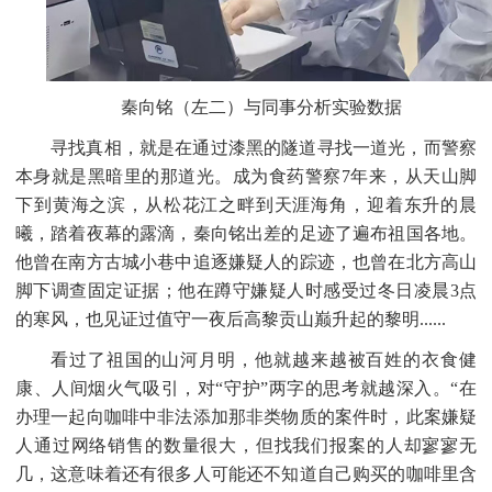
秦向铭（左二）与同事分析实验数据
寻找真相，就是在通过漆黑的隧道寻找一道光，而警察
本身就是黑暗里的那道光。成为食药警察
7年来，从天山脚
下到黄海之滨，从松花江之畔到天涯海角，迎着东升的晨
曦，踏着夜幕的露滴，秦向铭出差的足迹了遍布祖国各地。
他曾在南方古城小巷中追逐嫌疑人的踪迹，也曾在北方高山
脚下调查固定证据；他在蹲守嫌疑人时感受过冬日凌晨3点
的寒风，也见证过值守一夜后高黎贡山巅升起的黎明......
看过了祖国的山河月明，他就越来越被百姓的衣食健
康、人间烟火气吸引，对
“守护”两字的思考就越深入。“在
办理一起向咖啡中非法添加那非类物质的案件时，此案嫌疑
人通过网络销售的数量很大，但找我们报案的人却寥寥无
几，这意味着还有很多人可能还不知道自己购买的咖啡里含