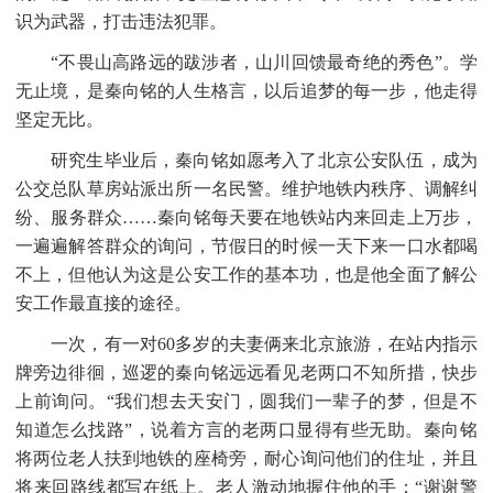
识为武器，打击违法犯罪。
“不畏山高路远的跋涉者，山川回馈最奇绝的秀色”。学
无止境，是秦向铭的人生格言，以后追梦的每一步，他走得
坚定无比。
研究生毕业后，秦向铭如愿考入了北京公安队伍，成为
公交总队草房站派出所一名民警。维护地铁内秩序、调解纠
纷、服务群众
……秦向铭每天要在地铁站内来回走上万步，
一遍遍解答群众的询问，节假日的时候一天下来一口水都喝
不上，但他认为这是公安工作的基本功，也是他全面了解公
安工作最直接的途径。
一次，有一对
60多岁的夫妻俩来北京旅游，在站内指示
牌旁边徘徊，巡逻的秦向铭远远看见老两口不知所措，快步
上前询问。“我们想去天安门，圆我们一辈子的梦，但是不
知道怎么找路”，说着方言的老两口显得有些无助。秦向铭
将两位老人扶到地铁的座椅旁，耐心询问他们的住址，并且
将来回路线都写在纸上。老人激动地握住他的手：“谢谢警