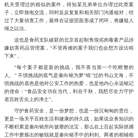
机关受理过的相似的案件，得知某兄弟单位办理过此类案
子，立即致电交流，同时反反复复和相关部门沟通核对，经
过了大量侦查工作，最终在证据层面形成了闭环，将嫌疑人
绳之以法。
这也是食药支队破获的北京首起制售假劣肉毒素产品涉
嫌妨害药品管理案，
“不管再难的案子我们也会想方设法啃
下来” 。
“每个案子都是新的挑战，我不畏当第一个吃螃蟹的
人。” 不惧挑战的底气是秦向铭为梦“啃”过的书山文海，不
惧挑战的底色是他对公安工作的热爱，也是他内心永远铭记
的使命：“食品安全功在当代，利在千秋，我想尽全力守护
老百姓舌尖上的净土”。
守护食药安全，是一份梦想，也是一份沉甸甸的责任，
更是一场关乎百姓生活和健康的持久战，如果说业务知识的
不断积累是秦向铭所向披靡的法宝，那么在上百起实际抓捕
工作中磨炼出的敏锐就是秦向铭手中的利剑。两者的相辅相