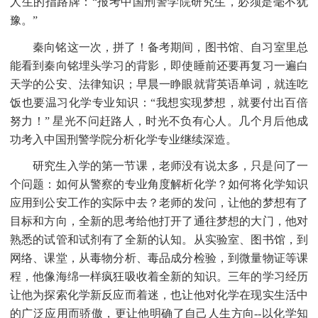
人生的指路牌：“报考中国刑警学院研究生，必须是毫不犹
豫。”
秦向铭这一次，拼了！备考期间，图书馆、自习室里总
能看到秦向铭埋头学习的背影，即使睡前还要再复习一遍白
天学的公安、法律知识；早晨一睁眼就背英语单词，就连吃
饭也要温习化学专业知识：
“我想实现梦想，就要付出百倍
努力！” 星光不问赶路人，时光不负有心人。几个月后他成
功考入中国刑警学院分析化学专业继续深造。
研究生入学的第一节课，老师没有说太多，只是问了一
个问题：如何从警察的专业角度解析化学？如何将化学知识
应用到公安工作的实际中去？老师的发问，让他的梦想有了
目标和方向，全新的思考给他打开了通往梦想的大门，他对
熟悉的试管和试剂有了全新的认知。从实验室、图书馆，到
网络、课堂，从毒物分析、毒品成分检验，到微量物证等课
程，他像海绵一样疯狂吸收着全新的知识。三年的学习经历
让他为探索化学新反应而着迷，也让他对化学在现实生活中
的广泛应用而骄傲，更让他明确了自己人生方向
--以化学知