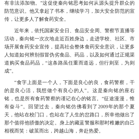
有非法添加物。”这促使秦向铭思考如何从源头提升群众的
防范意识。他又拿起了书本，继续学习，加大安全防范的宣
传，让更多人了解食药安全。
近年来，依托国家安全日、食品安全周、警察节直播等
活动，秦向铭一次次地走近百姓身边，走进学校、社区、市
场开展食药安全宣传，提高社会整体食药安全意识，让更多
人知道如何辨别假冒伪劣食品、药品，以及如何通过正规渠
道购买食品药品，
“这条路虽任重而道远，但行则至，为则
成”。
“食字上面是一个人，下面是良心的良，食药警察，干
的是良心活，我想做个有良心的人”。这是秦向铭的座右
铭，也是所有食药警察的谨记在心的铭言。“征途漫漫，惟
有奋斗”。回望过去，秦向铭仿佛看到了2009年的那个夏
天，他站在校门口，也站在了人生的岔路口，所幸他做出了
那个值得他骄傲的决定。身上的藏蓝警服和那时稚嫩的自己
相视而笑：破茧而出，跨越山海，奔赴热爱。