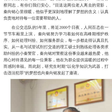
察同志，有你们我们安心。”目送这两位老人离去的背影，
秦向铭心里很暖，他似乎更深刻地理解了梦想的含义：认真
负责地对待每一位需要帮助的人。
在公交总队的
5年里，将近2000个日夜，人间百态在一
节节车厢里上演， 秦向铭努力学习着如何在高峰期维护秩
序、如何处理纠纷、如何服务群众，每一步都走得认真且扎
实。从一名与试管试剂打交道的理工硕士到熟练处理各类求
助纠纷的小秦警官，秦向铭对警察这份事业越来越热爱，他
用心对待遇见的每一位乘客，他在为群众提供温暖的过程中
而感到幸福。而此刻，研究生时期“以化学知识为武器，打
击违法犯罪”的梦想也向秦向铭发起了邀请。