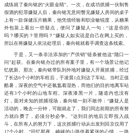
成练就了秦向铭的
“火眼金睛”。一次，在成功抓捕一伙制售
假酒的犯罪嫌疑人后，秦向铭无意间瞥见嫌疑人房间的桌子
上有一款保健压片糖果，他凭借经验和职业敏锐度，从糖果
外包装上看出一些疑点，便问了嫌疑人一句：“这是你的
吗？哪买的？管用吗？”嫌疑人如实说是自己在网上买的，
所以在将嫌疑人依法处理后，秦向铭就着手调查这条线索。
于是，又一条非法添加的
“产供销”链条被他这“随口一
问”起获。在秦向铭办过的所有案子里，有一个场景让他记
忆犹新。那次，秦向铭带队到外地对嫌疑人开展抓捕，经过
了长达6个小时的车程后，于凌晨1点到达了车站。当时正值
酷暑，深夜的空气中还氤氲着湿热，而他们的目的地离车站
还有3个小时的山地车程。深夜漆黑一片，隧道内也没有
灯，面对未知的抓捕现场，秦向铭一刻不敢停：“嫌疑人是
活动的，晚去一分钟，可能就走了，我们同志前期的所有努
力就白费了，必须分秒必争。”达到目的地后立即投入战
斗，在所有人的努力下，这次抓捕行动从出发到回京仅用了
17个小时。“回忆那夜，崎岖的山路伴着紧张的心情，一路