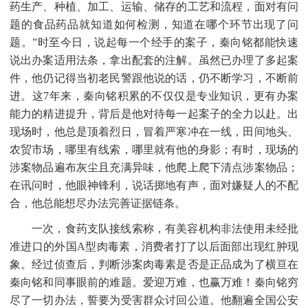
药生产、种植、加工、运输、储存的工艺和流程，面对有问
题的食品药品就知道如何检测，知道在哪个环节出现了问
题。”时至今日，说起每一个经手的案子，秦向铭都能快速
说出办案适用法条，拿出配套的注解。虽然已办理了多起案
件，他仍记得当初老民警跟他说的话，仍不断学习，不断前
进。这7年来，秦向铭积累的不仅仅是专业知识，更有办案
能力的精进提升，背后是他对待每一起案子的全力以赴。出
现场时，他总是顶着烈日，冒着严寒冲在一线，田间地头、
农贸市场，哪里有线索，哪里就有他的身影；有时，现场的
涉案物品遍布灰尘且充满异味，他爬上爬下清点涉案物品；
在讯问时，他眼神锋利，说话掷地有声，面对嫌疑人的不配
合，他总能想尽办法完善证据链条。
一次，食药支队接线索称，有美容机构非法使用未经批
准进口的外国
A型肉毒素，消费者打了以后面部出现红肿现
象。经过侦查后，判断涉案肉毒素是否是正品成为了横亘在
秦向铭和同事眼前的难题。爱迎万难，也赢万难！秦向铭穷
尽了一切办法，誓要为受害群众讨回公道。他翻遍全国公安