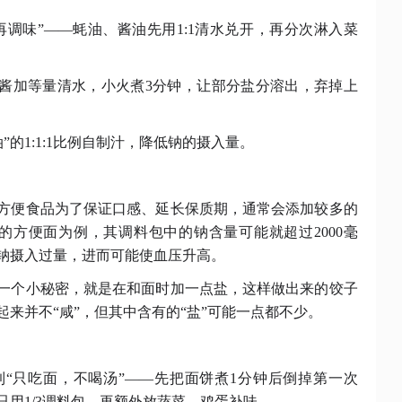
再调味”——蚝油、酱油先用1:1清水兑开，再分次淋入菜
面酱加等量清水，小火煮3分钟，让部分盐分溶出，弃掉上
”的1:1:1比例自制汁，降低钠的摄入量。
方便食品为了保证口感、延长保质期，通常会添加较多的
0克的方便面为例，其调料包中的钠含量可能就超过2000毫
钠摄入过量，进而可能使血压升高。
一个小秘密，就是在和面时加一点盐，这样做出来的饺子
起来并不
“咸”，但其中含有的“盐”可能一点都不少。
到
“只吃面，不喝汤”——先把面饼煮1分钟后倒掉第一次
用1/3调料包，再额外放蔬菜、鸡蛋补味。