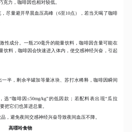
巧克力，咖啡因也相对较低。
毫克，尽量避开早晨血压高峰（6至10点），若当天喝了咖啡
。
激性成分。一瓶
250毫升的能量饮料，咖啡因含量可能在
能量饮料，咖啡因会快速进入体内，使交感神经兴奋，引起
倒出一半，剩余半罐加等量冰块、苏打水稀释，咖啡因瞬间
，选
“咖啡因≤50mg/kg”的低因款；若配料表出现“瓜拉
，要把它们也算进总量。
饮品，避免夜间交感神经兴奋导致夜间血压不降。
高嘌呤食物