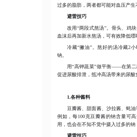
过多的脂肪，两者都可能对血压产生
避雷技巧
改用
“两段式熬汤”。骨头、鸡
血沫后再加新水熬汤，可有效降低嘌
冷藏
“撇油”。熬好的汤冷藏2
钠。
用
“高钾蔬菜”做平衡——在第
促进尿酸排泄，抵冲高汤带来的尿酸
1.各种酱料
豆瓣酱、甜面酱、沙拉酱、蚝油
例如，每
100克豆瓣酱的钠含量可
用，也会在不知不觉中摄入过多的钠
避雷技巧