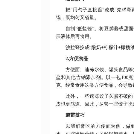
把
“用勺子直接舀”改成“先稀释
锅，既均匀又省量。
自制
“低盐酱”。将豆瓣酱或甜
层液体后再食用。
沙拉酱换成
“酸奶+柠檬汁+橄榄油
2.方便食品
方便面、速冻水饺、罐头食品等
盐和其他含钠添加剂。以一包
10
克。经常食用这类方便食品，会导致
此外，一些速冻饺子久煮不破的
皮也更筋道。因此，尽管一些饺子吃
避雷技巧
以我们常吃的方便面为例，做
水，可溶出部分钠；另起锅加清水，只