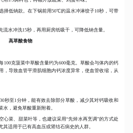
选择低钠款。在下锅前用
50℃的温水冲淋饺子10秒，可带
先流水冲洗
15秒，再用厨房纸吸干，可降低钠含量。
高草酸食物
每
100克菠菜中草酸含量约为600毫克。草酸会与体内的钙
用，导致血管平滑肌细胞内钙浓度异常，使血管收缩，从
30秒至1分钟，能有效去除部分草酸，减少其对钙吸收和
菜水，避免草酸重新附着。
空心菜、甜菜叶等，也建议采用
“先焯水再烹调”的方式处
尤其适用于已有高血压或肾结石病史的人群。