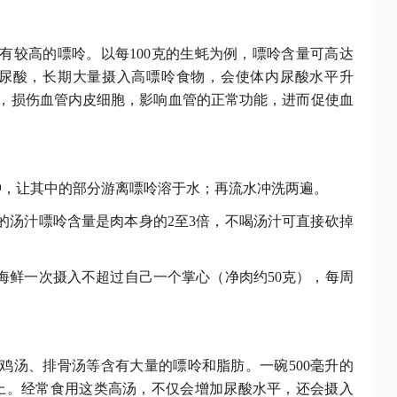
有较高的嘌呤。以每
100克的生蚝为例，嘌呤含量可高达
成尿酸，长期大量摄入高嘌呤食物，会使体内尿酸水平升
，损伤血管内皮细胞，影响血管的正常功能，进而促使血
分钟，让其中的部分游离嘌呤溶于水；再流水冲洗两遍。
虾的汤汁嘌呤含量是肉本身的2至3倍，不喝汤汁可直接砍掉
壳海鲜一次摄入不超过自己一个掌心（净肉约50克），每周
鸡汤、排骨汤等含有大量的嘌呤和脂肪。一碗
500毫升的
以上。经常食用这类高汤，不仅会增加尿酸水平，还会摄入