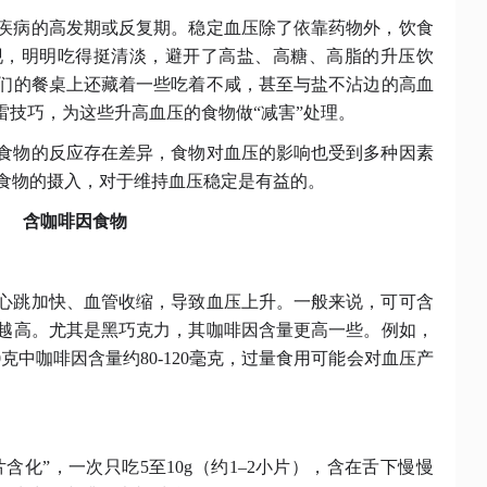
疾病的高发期或反复期。稳定血压除了依靠药物外，饮食
现，明明吃得挺清淡，避开了高盐、高糖、高脂的升压饮
们的餐桌上还藏着一些吃着不咸，甚至与盐不沾边的高血
雷技巧，为这些升高血压的食物做“减害”处理。
食物的反应存在差异，食物对血压的影响也受到多种因素
食物的摄入，对于维持血压稳定是有益的。
含咖啡因食物
心跳加快、血管收缩，导致血压上升。一般来说，可可含
越高。尤其是黑巧克力，其咖啡因含量更高一些。例如，
0克中咖啡因含量约80-120毫克，过量食用可能会对血压产
片含化”，一次只吃5至10g（约1–2小片），含在舌下慢慢