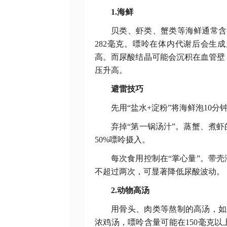
1.海鲜
贝类、虾类、蟹类等海鲜通常含
282毫克。嘌呤在体内代谢后会生
高。而尿酸结晶可能会沉积在血管壁
压升高。
避雷技巧
先用
“盐水+淀粉”将海鲜泡10
弃掉
“第一锅汤汁”。蒸蟹、煮
50%嘌呤摄入。
每次食用控制在
“掌心量”。带
不超过两次，可显著降低尿酸波动。
2.动物高汤
用骨头、肉类等熬制的高汤，如
浓鸡汤，嘌呤含量可能在150毫克