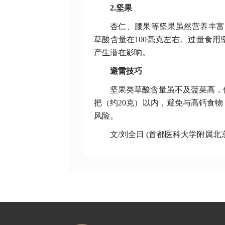
2.坚果
杏仁、腰果等坚果虽然营养丰富
草酸含量在100毫克左右。过量食
产生潜在影响。
避雷技巧
坚果类草酸含量虽不及菠菜高，
把（约
20克）以内，避免与高钙食
风险。
文
/刘全日 (首都医科大学附属北