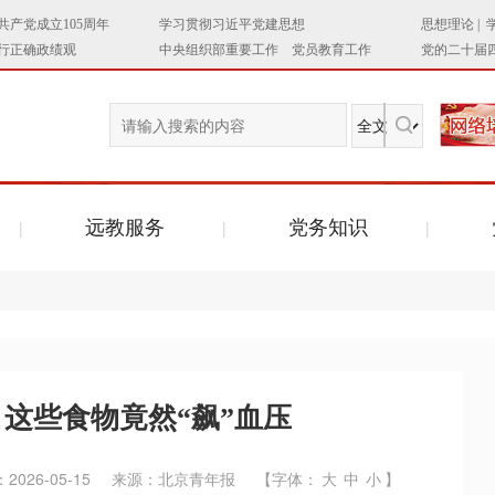
远教服务
党务知识
！这些食物竟然“飙”血压
026-05-15
来源：北京青年报
【字体：
大
中
小
】