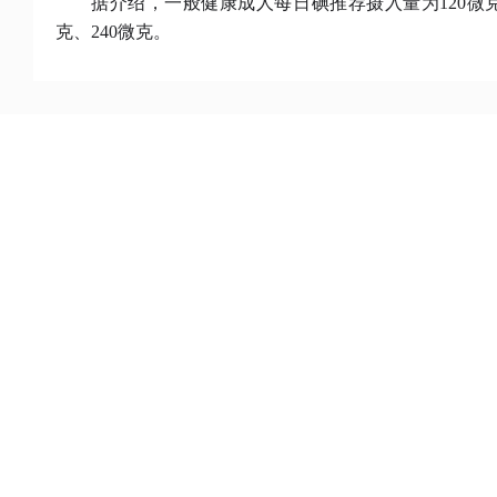
据介绍，一般健康成人每日碘推荐摄入量为
120
克、240微克。