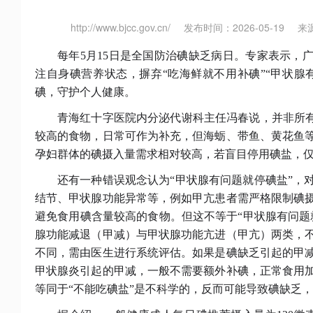
http://www.bjcc.gov.cn/
发布时间：2026-05-19
来
每年
5月15日是全国防治碘缺乏病日。专家表示，
注自身碘营养状态，摒弃“吃海鲜就不用补碘”“甲状腺
碘，守护个人健康。
青海红十字医院内分泌代谢科主任冯春说，并非所
较高的食物，日常可作为补充，但海蛎、带鱼、黄花鱼
孕妇群体的碘摄入量需求相对较高，若盲目停用碘盐，
还有一种错误观念认为
“甲状腺有问题就停碘盐”，
结节、甲状腺功能异常等，例如甲亢患者需严格限制碘
避免食用碘含量较高的食物。但这不等于“甲状腺有问题
腺功能减退（甲减）与甲状腺功能亢进（甲亢）两类，
不同，需由医生进行系统评估。如果是碘缺乏引起的甲
甲状腺炎引起的甲减，一般不需要额外补碘，正常食用
等同于“不能吃碘盐”是不科学的，反而可能导致碘缺乏