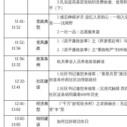
3.
扎实提高基层党组织党费收缴、使用
平（下）
1.
难忘峥嵘岁月 追忆入党初心：一朝入党
11:41-
党政典
党——沈闻野
11:52
型
2.
一社一品：志愿服务篇
1.
《昌平廉政故事》之《荞麦馍赶寿》
11:52-
党风廉
11:56
政
2.
《昌平廉政故事》之“秉政刚严”刘仲诲
11:56-
政策条
机关事业人员养老政策解读
12:32
例
1.
社区书记邀您来做客：“童星共育”激
街道阜外西社区治理新路径
12:32-
社区建
12:41
设
2.
社区书记邀您来做客：沉浸式触摸 西
社区这条胡同藏着
600
年历史
12:41-
经济典
《“千万”妙笔绘乡村》之农旅融合：无
13:02
型
变“丰”景
13:02-
组织建
如何过好政治生日
13:05
设