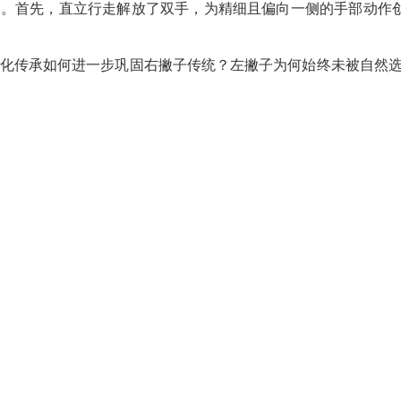
接力。首先，直立行走解放了双手，为精细且偏向一侧的手部动作
化传承如何进一步巩固右撇子传统？左撇子为何始终未被自然