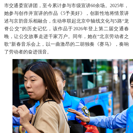
市交通委宣讲团，至今累计参与市级宣讲60余场。2025年，
她参与创作并宣讲的作品《5予美好》，创新性地将情景讲
述与京韵音乐相融合，生动串联起北京中轴线文化与5路“龙
脊公交”的历史记忆，该作品于2026年登上第二届交通春
晚，让公交故事走进千家万户。同年，她在“北京劳动者之
歌”新春音乐会上，以一曲激昂的二胡独奏《赛马》，奏响
了劳动者的奋进强音。