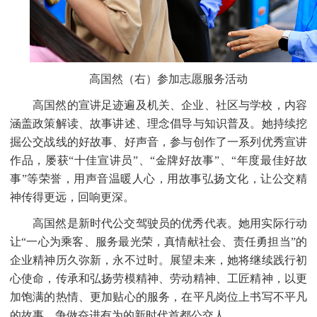
高国然（右）参加志愿服务活动
高国然的宣讲足迹遍及机关、企业、社区与学校，内容
涵盖政策解读、故事讲述、理念倡导与知识普及。她持续挖
掘公交战线的好故事、好声音，参与创作了一系列优秀宣讲
作品，屡获
“十佳宣讲员”、“金牌好故事”、“年度最佳好故
事”等荣誉，用声音温暖人心，用故事弘扬文化，让公交精
神传得更远，回响更深。
高国然是新时代公交驾驶员的优秀代表。她用实际行动
让
“一心为乘客、服务最光荣，真情献社会、责任勇担当”的
企业精神历久弥新，永不过时。展望未来，她将继续践行初
心使命，传承和弘扬劳模精神、劳动精神、工匠精神，以更
加饱满的热情、更加贴心的服务，在平凡岗位上书写不平凡
的故事，争做奋进有为的新时代首都公交人。