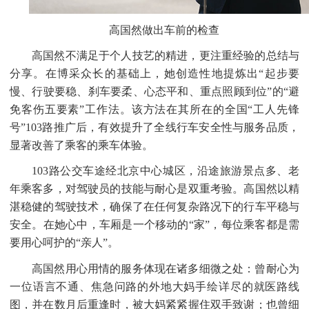
高国然做出车前的检查
高国然不满足于个人技艺的精进，更注重经验的总结与
分享。在博采众长的基础上，她创造性地提炼出
“起步要
慢、行驶要稳、刹车要柔、心态平和、重点照顾到位”的“避
免客伤五要素”工作法。该方法在其所在的全国“工人先锋
号”103路推广后，有效提升了全线行车安全性与服务品质，
显著改善了乘客的乘车体验。
103路公交车途经北京中心城区，沿途旅游景点多、老
年乘客多，对驾驶员的技能与耐心是双重考验。高国然以精
湛稳健的驾驶技术，确保了在任何复杂路况下的行车平稳与
安全。在她心中，车厢是一个移动的“家”，每位乘客都是需
要用心呵护的“亲人”。
高国然用心用情的服务体现在诸多细微之处：曾耐心为
一位语言不通、焦急问路的外地大妈手绘详尽的就医路线
图，并在数月后重逢时，被大妈紧紧握住双手致谢；也曾细