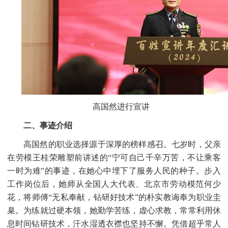
高国然进行宣讲
二、事迹介绍
高国然的职业选择源于深厚的榜样感召。七岁时，父亲
在劳模王桂荣雕塑前讲述的
“宁可自己千辛万苦，不让乘客
一时为难”的事迹，在她心中埋下了服务人民的种子。步入
工作岗位后，她师从全国人大代表、北京市劳动模范何少
花，将师傅“无私奉献，钻研好技术”的朴实教诲奉为职业圭
臬。为练就过硬本领，她勤学苦练，虚心求教，常常利用休
息时间钻研技术，汗水湿透衣襟也坚持不懈。凭借超乎常人