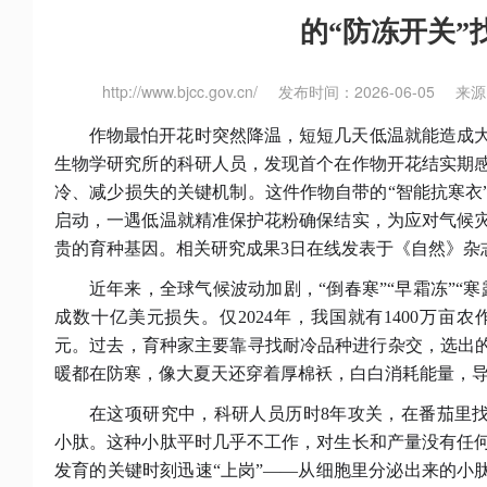
的“防冻开关”
http://www.bjcc.gov.cn/
发布时间：2026-06-05
来源
作物最怕开花时突然降温，短短几天低温就能造成
生物学研究所的科研人员，发现首个在作物开花结实期
冷、减少损失的关键机制。这件作物自带的
“智能抗寒
启动，一遇低温就精准保护花粉确保结实，为应对气候
贵的育种基因。相关研究成果3日在线发表于《自然》杂
近年来，全球气候波动加剧，
“倒春寒”“早霜冻”
成数十亿美元损失。仅2024年，我国就有1400万亩农
元。过去，育种家主要靠寻找耐冷品种进行杂交，选出的
暖都在防寒，像大夏天还穿着厚棉袄，白白消耗能量，
在这项研究中，科研人员历时
8年攻关，在番茄里找
小肽。这种小肽平时几乎不工作，对生长和产量没有任
发育的关键时刻迅速“上岗”——从细胞里分泌出来的小