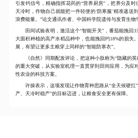
引发钙信号，精确指挥花药的“营养厨房”，把养分及时
天冷时，作物自己就能把一件轻便的‘防寒服’精准递送
浪费能量。”论文通讯作者、中国科学院遗传与发育生物
田间试验表明，激活这个
“智能开关”，番茄能挽回33
大面积种植的高产水稻品种中，也能挽回约18%的损失
展，有望让更多主粮穿上同样的“智能防寒衣”。
《自然》同期配发评论，把这种小肽称为
“隐藏的
的重大突破，从实验室机理一直贯穿到田间应用，为应
性农业的科技方案。
许操表示，这项发现让作物育种思路从
“全天候硬扛
产、天冷时稳产”的目标迈进，让粮食安全更有保障。