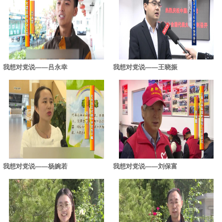
我想对党说——吕永幸
我想对党说——王晓振
我想对党说——杨婉若
我想对党说——刘保富