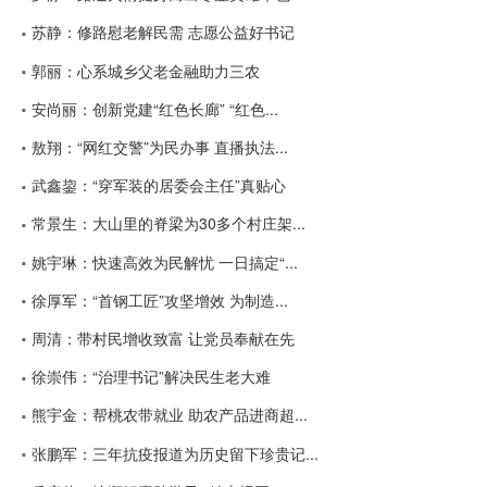
苏静：修路慰老解民需 志愿公益好书记
郭丽：心系城乡父老金融助力三农
安尚丽：创新党建“红色长廊” “红色...
敖翔：“网红交警”为民办事 直播执法...
武鑫鋆：“穿军装的居委会主任”真贴心
常景生：大山里的脊梁为30多个村庄架...
姚宇琳：快速高效为民解忧 一日搞定“...
徐厚军：“首钢工匠”攻坚增效 为制造...
周清：带村民增收致富 让党员奉献在先
徐崇伟：“治理书记”解决民生老大难
熊宇金：帮桃农带就业 助农产品进商超...
张鹏军：三年抗疫报道为历史留下珍贵记...