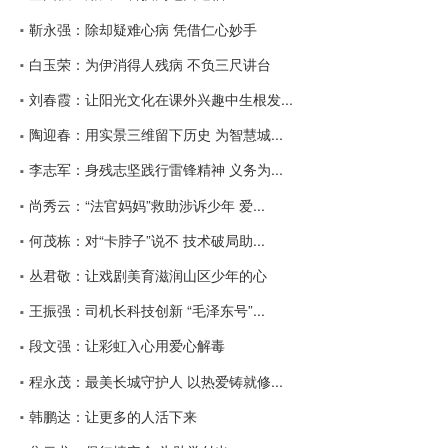
靳永强：除却疑难心病 凭借仁心妙手
白玉荣：为伊消得人残病 不负三尺讲台
刘春霞：让阳光文化在课外兴趣中生根发...
陶迎春：用实景三维留下历史 为智慧城...
李志军：身残志坚践行雷锋精神 义务为...
尚秀云：“法官妈妈”救助涉诉少年 爱...
何茂栋：对“卡脖子”说不 技术破局助...
丛君敬：让戏剧美育滋润山区少年的心
王振强：司机长科技创新 “毛泽东号”...
段文强：让彩虹入心用爱心解毒
程永茂：最美长城守护人 以热爱铸就修...
韩鹏达：让更多的人活下来