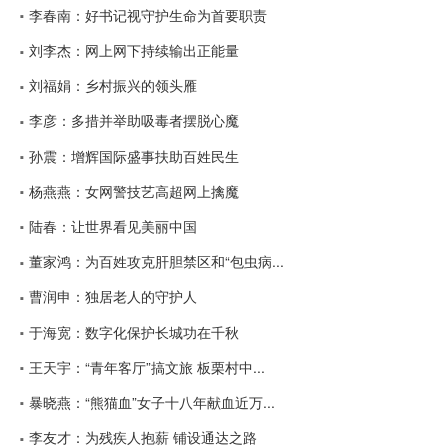
李春南：好书记视守护生命为首要职责
刘李杰：网上网下持续输出正能量
刘福娟：乡村振兴的领头雁
李彦：多措并举助吸毒者摆脱心魔
孙震：增辉国际盛事扶助百姓民生
杨燕燕：女网警技艺高超网上擒魔
陆春：让世界看见美丽中国
董家鸿：为百姓攻克肝胆禁区和“包虫病...
曹润申：独居老人的守护人
于海宽：数字化保护长城功在千秋
王天宇：“青年客厅”搞文旅 板栗村中...
暴晓燕：“熊猫血”女子十八年献血近万...
李友才：为残疾人抱薪 铺设通达之路