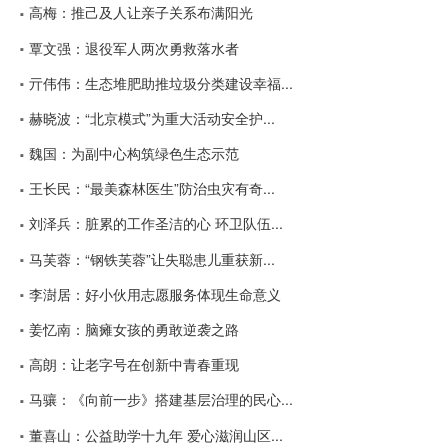
高梅：推己及人让亲子关系布满阳光
覃文强：退役军人两次勇救落水者
亓伟伟：生态堆肥助推垃圾分类建设幸福...
赫晓波：“北京模式”为重大活动安全护...
魏国：为副中心构筑绿色生态示范
王长民：“最美森林医生”防治虫灾有奇...
刘泽兵：脏累的工作圣洁的心 环卫队伍...
马芙蓉：“钢铁芙蓉”让失聪患儿重获新...
李澍居：好小伙用志愿服务体现生命意义
姜忆南：脑瘫女孩的勇敢逆袭之路
高朗：让老字号在创新中青春重现
马骧：《向前一步》搭建基层治理的民心...
董喜山：公益助学十九年 爱心滋润山区...