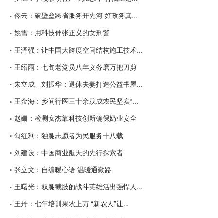
佟云：破壁垒跨省服务开先河 好政务真...
姚雪：用科技伸张正义的女刑警
王泽强：让中国大跨度空间结构施工技术...
王绍雨：七旬老党员八年义务磨万把刀剪
朱立成、刘振华：退休夫妻打造公益书屋...
王金海：乡间行医三十余载成农民坚实“...
赵姗：检测女杰靠科技创新确保奶业安全
勾红利：独腿志愿者为民服务十八载
刘建设：中国商业航天的先行探索者
张立文：自编暖心语 温暖通勤路
王曙光：双腿截肢的战斗英雄活出强悍人...
王丹：七年培训果农上万 “新农人”让...