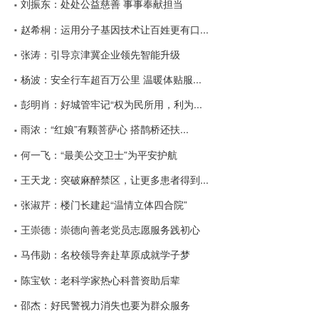
刘振东：处处公益慈善 事事奉献担当
赵希桐：运用分子基因技术让百姓更有口...
张涛：引导京津冀企业领先智能升级
杨波：安全行车超百万公里 温暖体贴服...
彭明肖：好城管牢记“权为民所用，利为...
雨浓：“红娘”有颗菩萨心 搭鹊桥还扶...
何一飞：“最美公交卫士”为平安护航
王天龙：突破麻醉禁区，让更多患者得到...
张淑芹：楼门长建起“温情立体四合院”
王崇德：崇德向善老党员志愿服务践初心
马伟勋：名校领导奔赴草原成就学子梦
陈宝钦：老科学家热心科普资助后辈
邵杰：好民警视力消失也要为群众服务