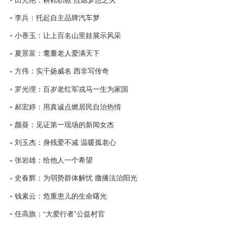
李兵：托起自主品牌汽车梦
小香玉：让上百名山里娃展示风采
夏景富：耄耋老人爱满天下
方伟：实干扬威名 西非写传奇
罗光理：百岁老红军戎马一生为家国
郝宏婷：用真诚点燃居民自治热情
颜葵：见证第一现场的新闻女杰
刘玉杰：身残爱不减 温暖孤老心
张岩雄：给他人一个希望
史春辉：为弱势群体解忧 撒播法治阳光
钱素云：危重患儿的生命曙光
任高旗：“大爱行者”公益村官