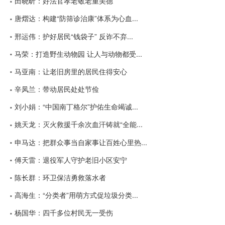
田晓昕：好法官孝老敬老重美德
唐熠达：构建“防筛诊治康”体系为心血...
邢运伟：护好居民“钱袋子” 反诈不弃...
马荣：打造野生动物园 让人与动物都受...
马亚南：让老旧房里的居民住得安心
辛凤兰：带动居民处处节俭
刘小娟：“中国南丁格尔”护佑生命竭诚...
姚天龙：灭火救援千余次血汗铸就“全能...
申马达：把群众事当自家事让百姓心里热...
傅天雷：退役军人守护老旧小区安宁
陈长群：环卫保洁勇救落水者
高海生：“分类者”用萌方式促垃圾分类...
杨国华：四千多位村民无一受伤