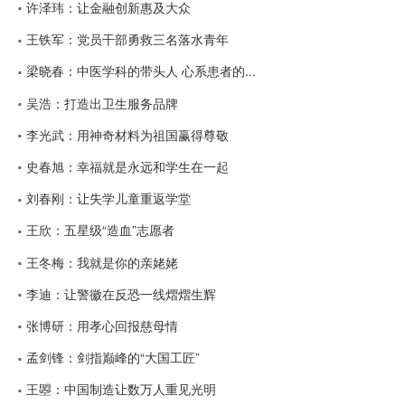
许泽玮：让金融创新惠及大众
王铁军：党员干部勇救三名落水青年
梁晓春：中医学科的带头人 心系患者的...
吴浩：打造出卫生服务品牌
李光武：用神奇材料为祖国赢得尊敬
史春旭：幸福就是永远和学生在一起
刘春刚：让失学儿童重返学堂
王欣：五星级“造血”志愿者
王冬梅：我就是你的亲姥姥
李迪：让警徽在反恐一线熠熠生辉
张博研：用孝心回报慈母情
孟剑锋：剑指巅峰的“大国工匠”
王曌：中国制造让数万人重见光明