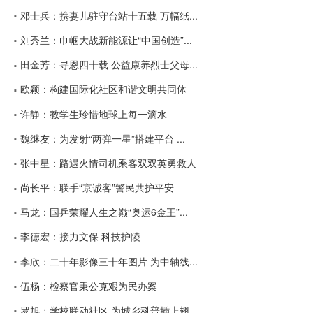
邓士兵：携妻儿驻守台站十五载 万幅纸...
刘秀兰：巾帼大战新能源让“中国创造”...
田金芳：寻恩四十载 公益康养烈士父母...
欧颖：构建国际化社区和谐文明共同体
许静：教学生珍惜地球上每一滴水
魏继友：为发射“两弹一星”搭建平台 ...
张中星：路遇火情司机乘客双双英勇救人
尚长平：联手“京诚客”警民共护平安
马龙：国乒荣耀人生之巅“奥运6金王”...
李德宏：接力文保 科技护陵
李欣：二十年影像三十年图片 为中轴线...
伍杨：检察官秉公克艰为民办案
罗旭：学校联动社区 为城乡科普插上翅...