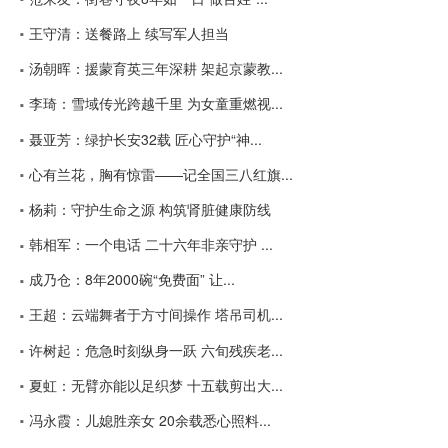
王守清：送餐路上 续写军人担当
汤朝晖：援蒙育英三年深耕 架起京蒙教...
李琦：雪域传光跨越千里 为女童重燃视...
聂亚芳：绿护长安32载 匠心守护“神...
心有兰花，胸有惊雷——记全国三八红旗...
杨莉：守护生命之源 构筑肾脏健康防线
韩相军：一个电话 二十六年非亲守护 ...
成乃仓：8年2000碗“免费面” 让...
王超：云端舞者于方寸间操作 塔吊司机...
许树起：危急时刻纵身一跃 六旬残疾老...
夏虹：无臂亦能以足织梦 十五载剪出大...
冯永霞：儿媳胜亲女 20余载悉心照料...