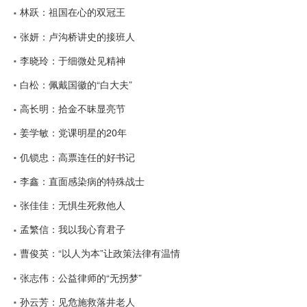
林跃：祖国在心的双冠王
张妍：卢沟桥讲史的接班人
李晓玲：于细微处见精神
白松：佩戴国徽的“白大夫”
高长明：拾金不昧显亮节
姜学敏：党课明星的20年
仉锁忠：高票连任的好书记
李鑫：直面感染病的特殊战士
张佳佳：无惧生死救他人
孟繁信：我以我心育君子
曹俊英：“以人为本”让政策法律有温情
张志伟：公益律师的“无拐梦”
孙云芳：见危施救落井老人