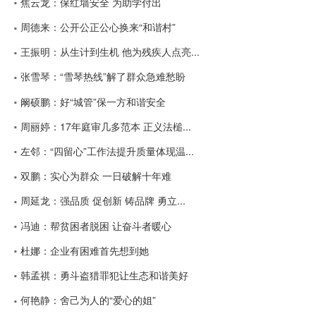
焦云龙：保红墙安全 为助学付出
周德来：公开公正公心换来“和谐村”
王振明：从生计到生机 他为残疾人点亮...
张雪琴：“雪琴热线”解了群众急难愁盼
阚硕鹏：好“城管”保一方和谐安全
周丽婷：17年庭审几多范本 正义法槌...
左邻：“四留心”工作法提升质量体现温...
双鹏：实心为群众 一日破解十年难
周延龙：强品质 促创新 铸品牌 勇立...
冯迪：帮贫困者脱困 让奋斗者暖心
杜娜：企业有困难首先想到她
韩孟祺：勇斗盗猎罪犯让生态和谐美好
何艳静：舍己为人的“爱心的姐”