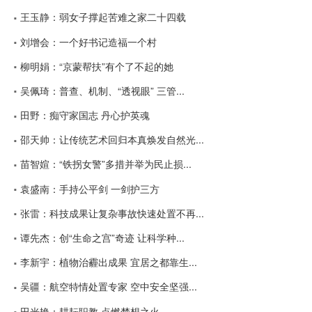
王玉静：弱女子撑起苦难之家二十四载
刘增会：一个好书记造福一个村
柳明娟：“京蒙帮扶”有个了不起的她
吴佩琦：普查、机制、“透视眼” 三管...
田野：痴守家国志 丹心护英魂
邵天帅：让传统艺术回归本真焕发自然光...
苗智媗：“铁拐女警”多措并举为民止损...
袁盛南：手持公平剑 一剑护三方
张雷：科技成果让复杂事故快速处置不再...
谭先杰：创“生命之宫”奇迹 让科学种...
李新宇：植物治霾出成果 宜居之都靠生...
吴疆：航空特情处置专家 空中安全坚强...
田光艳：耕耘职教 点燃梦想之火