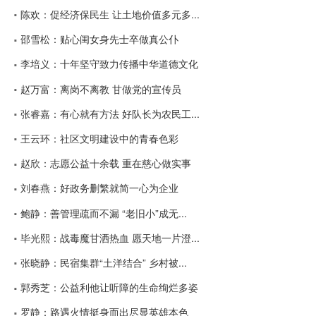
陈欢：促经济保民生 让土地价值多元多...
邵雪松：贴心闺女身先士卒做真公仆
李培义：十年坚守致力传播中华道德文化
赵万富：离岗不离教 甘做党的宣传员
张睿嘉：有心就有方法 好队长为农民工...
王云环：社区文明建设中的青春色彩
赵欣：志愿公益十余载 重在慈心做实事
刘春燕：好政务删繁就简一心为企业
鲍静：善管理疏而不漏 “老旧小”成无...
毕光熙：战毒魔甘洒热血 愿天地一片澄...
张晓静：民宿集群“土洋结合” 乡村被...
郭秀芝：公益利他让听障的生命绚烂多姿
罗静：路遇火情挺身而出尽显英雄本色