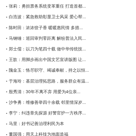
张莉：勇担票务系统变革重任 打造首都...
白浩波：紧急救助彰显卫士风采 爱心帮...
陈时田：浓浓饺子香 暖暖惠民情 多措...
马钢锤：巡回审判零距离 解纷普法入民...
郑士儒：以刀为笔四十载 做中华传统技...
王歆：用脚步画出中国文艺宣讲版图 让...
隗金玉：恪尽职守、竭诚奉献，持之以恒...
于海玲：基层治理拓思路，服务群众有温...
殷秀清：30年不离不弃 用爱为4位亲...
沙争勇：维修善举四十余载 邻里情深岁...
李宁：纠违章先探源 好警官护一方秩序...
马里：好书记善治理利民为本
董国强：用天上科技为地面造福