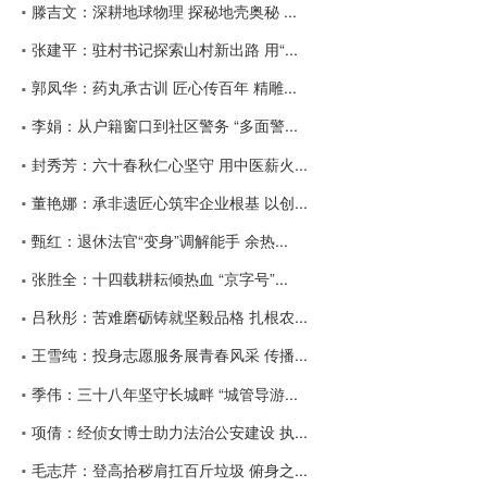
滕吉文：深耕地球物理 探秘地壳奥秘 ...
张建平：驻村书记探索山村新出路 用“...
郭凤华：药丸承古训 匠心传百年 精雕...
李娟：从户籍窗口到社区警务 “多面警...
封秀芳：六十春秋仁心坚守 用中医薪火...
董艳娜：承非遗匠心筑牢企业根基 以创...
甄红：退休法官“变身”调解能手 余热...
张胜全：十四载耕耘倾热血 “京字号”...
吕秋彤：苦难磨砺铸就坚毅品格 扎根农...
王雪纯：投身志愿服务展青春风采 传播...
季伟：三十八年坚守长城畔 “城管导游...
项倩：经侦女博士助力法治公安建设 执...
毛志芹：登高拾秽肩扛百斤垃圾 俯身之...