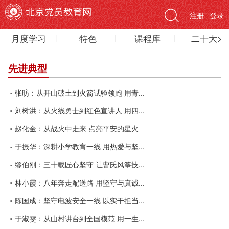
注册
登录
月度学习
特色
课程库
二十大>
先进典型
张昉：从开山破土到火箭试验领跑 用青...
刘树洪：从火线勇士到红色宣讲人 用四...
赵化金：从战火中走来 点亮平安的星火
于振华：深耕小学教育一线 用热爱与坚...
缪伯刚：三十载匠心坚守 让曹氏风筝技...
林小霞：八年奔走配送路 用坚守与真诚...
陈国成：坚守电波安全一线 以实干担当...
于淑雯：从山村讲台到全国模范 用一生...