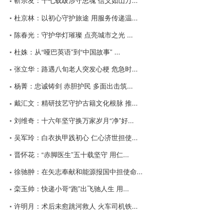
靳宗友：十七载跋涉守忠魂 信义如山万...
杜京林：以初心守护旅途 用服务传递温...
陈春光：守护华灯璀璨 点亮城市之光 ...
杜姝：从“哑巴英语”到“中国故事” ...
张立华：路遇八旬老人突发心梗 危急时...
杨菁：忠诚铸剑 赤胆护民 多面出击筑...
戴汇文：精研技艺守护古籍文化根脉 推...
刘维奇：十六年坚守换万家岁月“净”好...
吴军玲：白衣执甲践初心 仁心济世担使...
晋怀花：“赤脚医生”五十载坚守 用仁...
徐驰翀：在矢志奉献和能源报国中担使命...
栾玉帅：快递小哥“跑”出飞驰人生 用...
许明月：术后未愈跳河救人 火车司机铁...