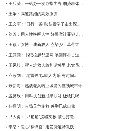
王兵莹：一站办一次办指尖办 弱势群体...
王争：高速路姐的高效服务
王文军：“日行一善”助贫困学子走出深...
刘芳：用人性唤醒人性 好警官让罪犯走...
王颖：女博士成新农人 点染乡土草莓红
王颜颜：书记拉起邻里网 唤回淳朴古道...
王凤岐：帮人难救人急和谐邻里 老党员...
齐汝钊：“老雷锋”以助人为乐 有时间...
聂新海：越战老兵转业城管为整顿城市环...
孟繁欣：用科技创新成果扶贫 让牧民喝...
任振明：火场见危施救 善举已成自然
尹大勇：“尹爸爸”援疆支教 倾心打造...
李昂：暖心“翻译官” 用爱浇灌特教沃...