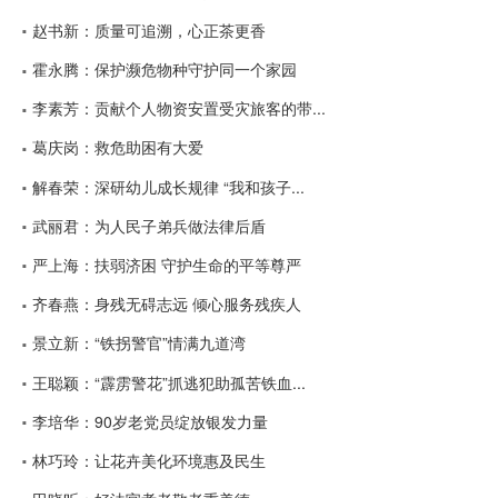
赵书新：质量可追溯，心正茶更香
霍永腾：保护濒危物种守护同一个家园
李素芳：贡献个人物资安置受灾旅客的带...
葛庆岗：救危助困有大爱
解春荣：深研幼儿成长规律 “我和孩子...
武丽君：为人民子弟兵做法律后盾
严上海：扶弱济困 守护生命的平等尊严
齐春燕：身残无碍志远 倾心服务残疾人
景立新：“铁拐警官”情满九道湾
王聪颖：“霹雳警花”抓逃犯助孤苦铁血...
李培华：90岁老党员绽放银发力量
林巧玲：让花卉美化环境惠及民生