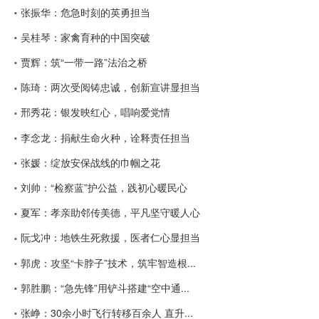
张振华：危急时刻的英勇担当
吴桂琴：家禽育种的中国突破
贾辉：筑“一带一路”法治之桥
陈琦：两次受阅铸忠诚，创新宣讲显担当
邢秀花：银发映红心，唱响爱党情
李念龙：捐献生命火种，诠释责任担当
张媛：绽放安保战线的巾帼之花
刘帅：“检察蓝”护公益，践初心暖民心
夏军：孝亲助邻传美德，平凡坚守暖人心
阮戈冲：地铁生死救援，医者仁心显担当
郭虎：攻坚“卡脖子”技术，筑牢智造根...
郭胜鹏：“急先锋”用铲斗搭建“空中通...
张峥：30余小时飞行转移百余人 直升...