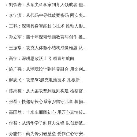
刘铁岩：从顶尖科学家到育人领航者 他...
李宁滨：从代码中寻找破案密码 网安尖...
王鹤：深耕具身智能核心技术 推动人形...
孙立军：四十年深耕动画教育与创作 推...
王振常：攻克人体微小结构成像难题 从...
高宁：深耕思政沃土 引领青年航向
施广强：从潮玩设计到跨界融合 用文创...
柳志民：攻坚5C超充电池技术 扎根新...
陈禹橦：从大案攻坚到规则构建 检察官...
张磊：快递站长心系家乡留守儿童 募捐...
高国然：十米车厢践初心 用匠心真情传...
付智：从清华学子到算力先锋 以创新破...
孙志伟：药为锋刃破壁垒 爱作仁心守安...