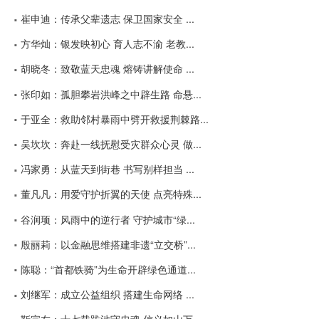
崔申迪：传承父辈遗志 保卫国家安全 ...
方华灿：银发映初心 育人志不渝 老教...
胡晓冬：致敬蓝天忠魂 熔铸讲解使命 ...
张印如：孤胆攀岩洪峰之中辟生路 命悬...
于亚全：救助邻村暴雨中劈开救援荆棘路...
吴坎坎：奔赴一线抚慰受灾群众心灵 做...
冯家勇：从蓝天到街巷 书写别样担当 ...
董凡凡：用爱守护折翼的天使 点亮特殊...
谷润顼：风雨中的逆行者 守护城市“绿...
殷丽莉：以金融思维搭建非遗“立交桥”...
陈聪：“首都铁骑”为生命开辟绿色通道...
刘继军：成立公益组织 搭建生命网络 ...