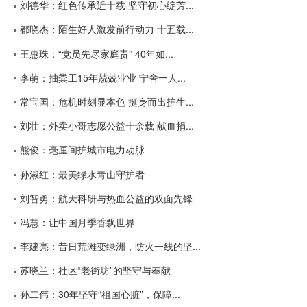
刘德华：红色传承近十载 坚守初心绽芳...
都晓杰：陌生好人激发前行动力 十五载...
王惠珠：“党员先尽家庭责” 40年如...
李萌：抽粪工15年兢兢业业 宁舍一人...
常宝国：危机时刻显本色 挺身而出护生...
刘壮：外卖小哥志愿公益十余载 献血捐...
熊俊：毫厘间护城市电力动脉
孙淑红：最美绿水青山守护者
刘智勇：航天科研与热血公益的双面先锋
冯慧：让中国月季香飘世界
李建亮：昔日荒滩变绿洲，防火一线的坚...
苏晓兰：社区“老街坊”的坚守与奉献
孙二伟：30年坚守“祖国心脏”，保障...