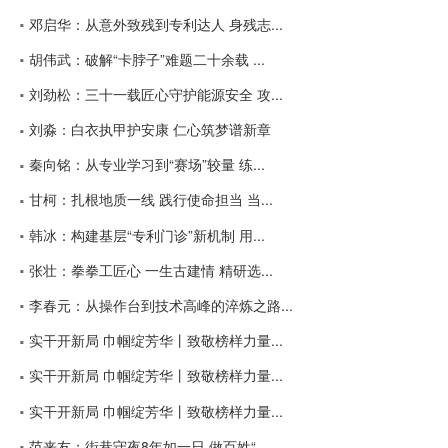
邓启华：从意外致残到专利达人 身残志...
胡伟武：破解“卡脖子”难题二十余载 ...
刘劲松：三十一载匠心守护能源安全 攻...
刘淼：白衣执甲护安康 仁心筑梦谱新章
秦向铭：从专业学习到“赛场”较量 练...
甘柯：扎根地质一线 践行使命担当 当...
韩冰：构建基层“专利门诊”新机制 用...
张壮：拳拳工匠心 一生古建情 精研选...
李春元：从操作台到技术高峰的淬炼之路...
实干开新局 巾帼绽芳华丨致敬榜样力量...
实干开新局 巾帼绽芳华丨致敬榜样力量...
实干开新局 巾帼绽芳华丨致敬榜样力量...
范来友：街巷守夜8年如一日 做百姓“...