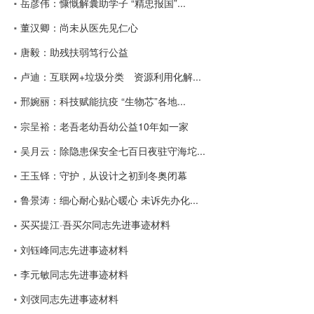
岳彦伟：慷慨解囊助学子 “精忠报国”...
董汉卿：尚未从医先见仁心
唐毅：助残扶弱笃行公益
卢迪：互联网+垃圾分类 资源利用化解...
邢婉丽：科技赋能抗疫 “生物芯”各地...
宗呈裕：老吾老幼吾幼公益10年如一家
吴月云：除隐患保安全七百日夜驻守海坨...
王玉铎：守护，从设计之初到冬奥闭幕
鲁景涛：细心耐心贴心暖心 未诉先办化...
买买提江·吾买尔同志先进事迹材料
刘钰峰同志先进事迹材料
李元敏同志先进事迹材料
刘弢同志先进事迹材料