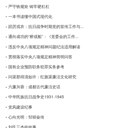
严守铁规矩 铸牢硬杠杠
一本书读懂中国式现代化
蹈厉戎衣：抗日战争时期党的宣传工作与...
通向成功的“桥或船”：《党委会的工作...
违反中央八项规定精神问题纪法适用解读
贯彻落实中央八项规定精神简明问答
国有企业预防职务犯罪实务参考
问渠那得清如许：红旗渠廉洁文化研究
六廉兴蓉：成都古代廉洁史话
中华民族抗日战争史1931-1945
党风建设纪事
心向光明：邹韬奋传
刘氏三杰的故事