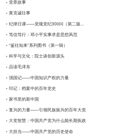
党章故事
黄克诚往事
纪律日课——党规党纪300问（第二版...
笃信笃行：邓小平实事求是思想风范
“鉴往知来”系列图书（第一辑）
科学与文化：院士谈创新源头
品读毛泽东
强国记——中国知识产权的力量
印记：档案中的百年党史
家书里的新中国
复兴的力量——引领民族振兴的百年大党
大党智慧：中国共产党为什么能长期执政
大担当——中国共产党的历史使命