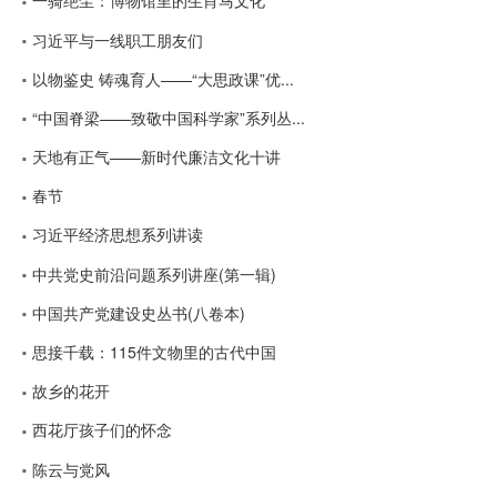
一骑绝尘：博物馆里的生肖马文化
习近平与一线职工朋友们
以物鉴史 铸魂育人——“大思政课”优...
“中国脊梁——致敬中国科学家”系列丛...
天地有正气——新时代廉洁文化十讲
春节
习近平经济思想系列讲读
中共党史前沿问题系列讲座(第一辑)
中国共产党建设史丛书(八卷本)
思接千载：115件文物里的古代中国
故乡的花开
西花厅孩子们的怀念
陈云与党风