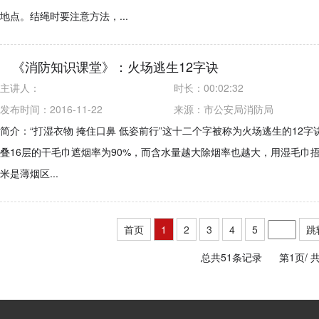
地点。结绳时要注意方法，...
《消防知识课堂》：火场逃生12字诀
主讲人：
时长：
00:02:32
发布时间：2016-11-22
来源：
市公安局消防局
简介：“打湿衣物 掩住口鼻 低姿前行”这十二个字被称为火场逃生的12
叠16层的干毛巾遮烟率为90%，而含水量越大除烟率也越大，用湿毛巾
米是薄烟区...
首页
1
2
3
4
5
跳
总共51条记录
第1页/
共