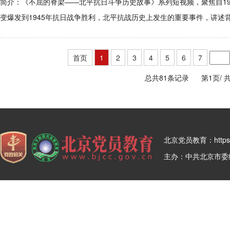
简介：《不屈的脊梁——北平抗日斗争历史故事》系列短视频，聚焦自19
变爆发到1945年抗日战争胜利，北平抗战历史上发生的重要事件，讲述
首页
1
2
3
4
5
6
7
总共81条记录
第1页/
共
北京党员教育：https:/
主办：中共北京市委