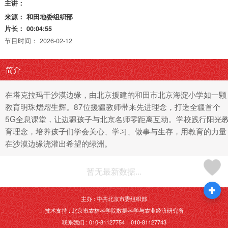
主讲：
来源：
和田地委组织部
片长：
00:04:55
节目时间：
2026-02-12
简介
在塔克拉玛干沙漠边缘，由北京援建的和田市北京海淀小学如一颗
教育明珠熠熠生辉。87位援疆教师带来先进理念，打造全疆首个
5G全息课堂，让边疆孩子与北京名师零距离互动。学校践行阳光
育理念，培养孩子们学会关心、学习、做事与生存，用教育的力量
在沙漠边缘浇灌出希望的绿洲。
暂无最新数据...
主办 : 中共北京市委组织部
技术支持 : 北京市农林科学院数据科学与农业经济研究所
联系我们 : 010-81127754 010-81127743