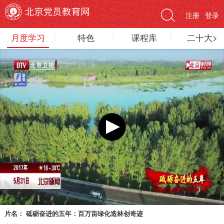
注册
登录
月度学习
特色
课程库
二十大>
片名：
砥砺奋进的五年：百万亩绿化造林创奇迹