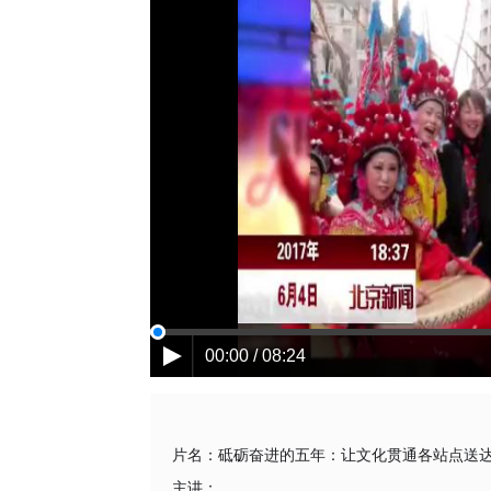
00:00 / 08:24
片名：
砥砺奋进的五年：让文化贯通各站点送
主讲：