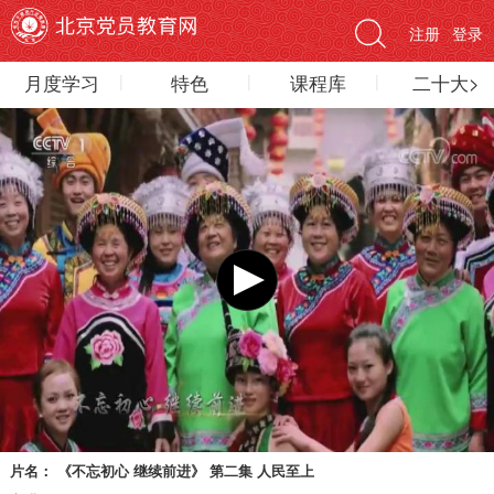
注册
登录
月度学习
特色
课程库
二十大>
片名：
《不忘初心 继续前进》 第二集 人民至上