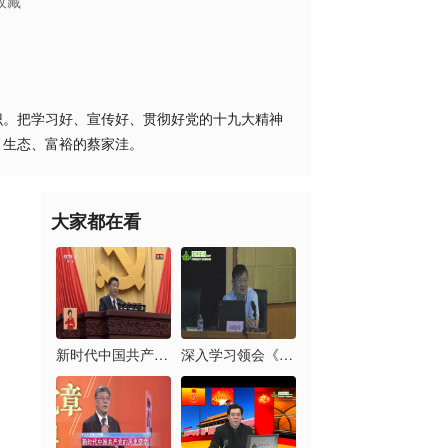
收藏
识。把学习好、宣传好、贯彻好党的十九大精神
、生态、富裕的蔡家洼。
大家都在看
新时代中国共产党的历...
深入学习领会《习近平...