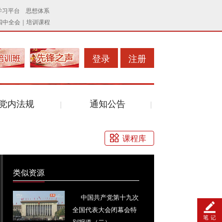
登录
注册
党内法规
通知公告
课程库
类似资源
中国共产党第十九次
全国代表大会闭幕会特
别报道（二）