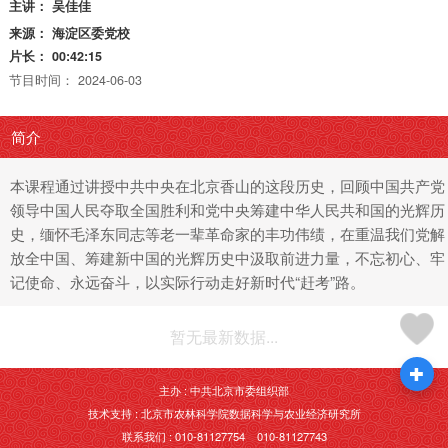
主讲：
吴佳佳
来源：
海淀区委党校
片长：
00:42:15
节目时间：
2024-06-03
简介
本课程通过讲授中共中央在北京香山的这段历史，回顾中国共产党
领导中国人民夺取全国胜利和党中央筹建中华人民共和国的光辉历
史，缅怀毛泽东同志等老一辈革命家的丰功伟绩，在重温我们党解
放全中国、筹建新中国的光辉历史中汲取前进力量，不忘初心、牢
记使命、永远奋斗，以实际行动走好新时代“赶考”路。
暂无最新数据...
主办 : 中共北京市委组织部
技术支持 : 北京市农林科学院数据科学与农业经济研究所
联系我们 : 010-81127754 010-81127743