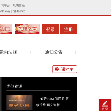
登录
注册
党内法规
通知公告
课程库
类似资源
倾听1953 第四期 赓
续传承 历久弥新