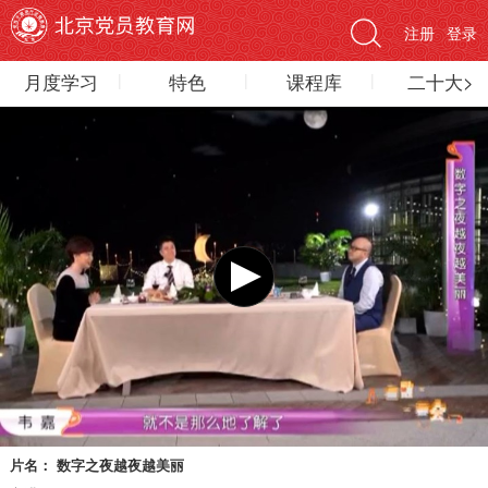
注册
登录
月度学习
特色
课程库
二十大>
片名：
数字之夜越夜越美丽