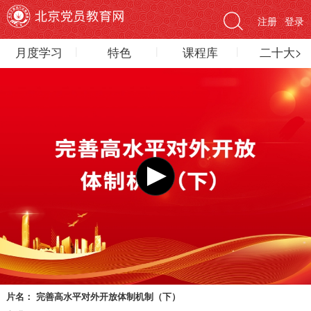
注册
登录
月度学习
特色
课程库
二十大>
片名：
完善高水平对外开放体制机制（下）