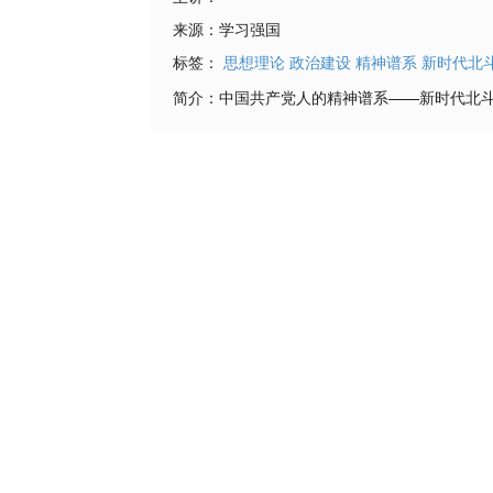
来源：
学习强国
标签：
思想理论
政治建设
精神谱系
新时代北
简介：
中国共产党人的精神谱系——新时代北斗