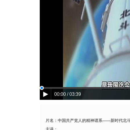
00:00 / 03:39
片名：
中国共产党人的精神谱系——新时代北斗
主讲：