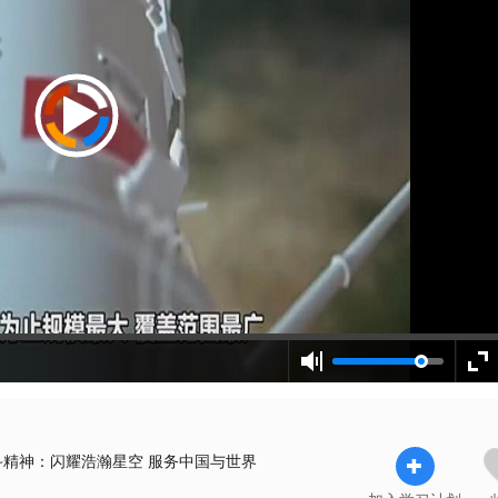
精神：闪耀浩瀚星空 服务中国与世界