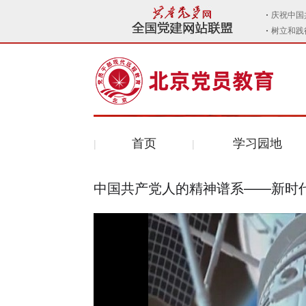
首页
学习园地
中国共产党人的精神谱系——新时